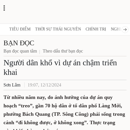
TIÊU ĐIỂM
THỜI SỰ THÁI NGUYÊN
CHÍNH TRỊ
NGHỊ QUY
BẠN ĐỌC
Bạn đọc quan tâm
Theo dấu thư bạn đọc
Người dân khổ vì dự án chậm triển
khai
Sơn Lâm
19:07, 12/12/2024
Từ nhiều năm nay, do ảnh hưởng của dự án quy
hoạch “treo”, gần 70 hộ dân ở tổ dân phố Làng Mới,
phường Bách Quang (TP. Sông Công) phải sống trong
cảnh “đi không được, ở không xong”. Thực trạng