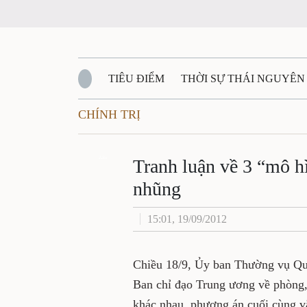
TIÊU ĐIỂM
THỜI SỰ THÁI NGUYÊN
CHÍNH TRỊ
QUỐC PHÒNG - AN NINH
BẠN ĐỌC
Đ
QUÊ HƯƠNG - ĐẤT NƯỚC
Zalo
QUỐC TẾ
Tranh luận về 3 “mô h
nhũng
VĂN BẢN, CHÍNH SÁCH MỚI
VĂN NGH
15:01, 19/09/2012
Chiều 18/9, Ủy ban Thường vụ Quố
Ban chỉ đạo Trung ương về phòng,
khác nhau, phương án cuối cùng v