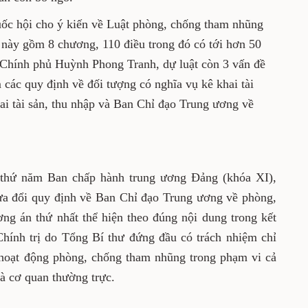
ốc hội cho ý kiến về Luật phòng, chống tham nhũng
n này gồm 8 chương, 110 điều trong đó có tới hơn 50
a Chính phủ Huỳnh Phong Tranh, dự luật còn 3 vấn đề
các quy định về đối tượng có nghĩa vụ kê khai tài
hai tài sản, thu nhập và Ban Chỉ đạo Trung ương về
n thứ năm Ban chấp hành trung ương Đảng (khóa XI),
ửa đổi quy định về Ban Chỉ đạo Trung ương về phòng,
g án thứ nhất thể hiện theo đúng nội dung trong kết
Chính trị do Tổng Bí thư đứng đầu có trách nhiệm chỉ
 hoạt động phòng, chống tham nhũng trong phạm vi cả
à cơ quan thường trực.