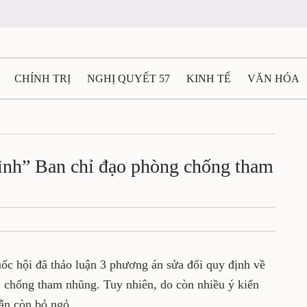
CHÍNH TRỊ
NGHỊ QUYẾT 57
KINH TẾ
VĂN HÓA
ẤT VÀ NGƯỜI THÁI NGUYÊN
GIAO THÔNG
Ô TÔ - X
TÀI NGUYÊN - MÔI TRƯỜNG
THỂ THAO
THÔNG TIN -
ình” Ban chỉ đạo phòng chống tham
Ệ THÁI NGUYÊN
VIDEO
CÁC ĐỀ ÁN TRỌNG TÂM
M
c hội đã thảo luận 3 phương án sửa đổi quy định về
 chống tham nhũng. Tuy nhiên, do còn nhiều ý kiến
ẫn còn bỏ ngỏ.