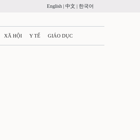
English |
中文 |
한국어
XÃ HỘI
Y TẾ
GIÁO DỤC
E MÁY
PHÁP LUẬT
 QUẢNG CÁO
ULTIMEDIA