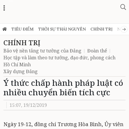
Zalo
TIÊU ĐIỂM
THỜI SỰ THÁI NGUYÊN
CHÍNH TRỊ
NGHỊ
CHÍNH TRỊ
Bảo vệ nền tảng tư tưởng của Đảng
Đoàn thể
Học tập và làm theo tư tưởng, đạo đức, phong cách
Hồ Chí Minh
Xây dựng Đảng
Ý thức chấp hành pháp luật có
nhiều chuyển biến tích cực
15:07, 19/12/2019
Ngày 19-12, đồng chí Trương Hòa Bình, Ủy viên