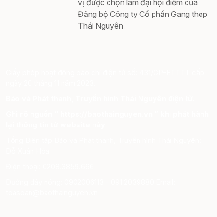
vị được chọn làm đại hội điểm của
Đảng bộ Công ty Cổ phần Gang thép
Thái Nguyên.
Giấy phép hoạt động báo chí điện tử số: 431/GP-BTTTT cấp
ngày 20 tháng 11 năm 2023.
Báo và Phát thanh, Truyền hình Thái Nguyên điện tử.
Ghi rõ nguồn “ https://baothainguyen.vn ” khi phát hành
lại thông tin từ website này
Tổng Biên tập Báo và Phát thanh, Truyền hình Thái Nguyên:
Đỗ Xuân Hòa
Điện thoại: 0208.3859.666
Đường dây nóng: 0902006113 - 091 2039880 Email:
toasoan@baothainguyen.vn