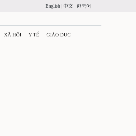
English |
中文 |
한국어
XÃ HỘI
Y TẾ
GIÁO DỤC
E MÁY
PHÁP LUẬT
 QUẢNG CÁO
ULTIMEDIA