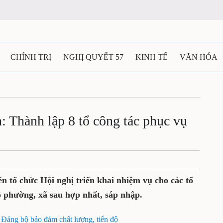
CHÍNH TRỊ
NGHỊ QUYẾT 57
KINH TẾ
VĂN HÓA
ẤT VÀ NGƯỜI THÁI NGUYÊN
GIAO THÔNG
Ô TÔ - X
TÀI NGUYÊN - MÔI TRƯỜNG
THỂ THAO
THÔNG TIN -
 Thành lập 8 tổ công tác phục vụ
Ệ THÁI NGUYÊN
VIDEO
CÁC ĐỀ ÁN TRỌNG TÂM
M
 tổ chức Hội nghị triển khai nhiệm vụ cho các tổ
ộ phường, xã sau hợp nhất, sáp nhập.
i Đảng bộ bảo đảm chất lượng, tiến độ