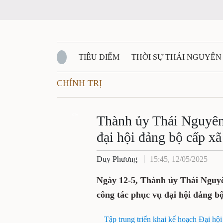
TIÊU ĐIỂM
THỜI SỰ THÁI NGUYÊN
CHÍNH TRỊ
QUỐC PHÒNG - AN NINH
BẠN ĐỌC
Đ
QUÊ HƯƠNG - ĐẤT NƯỚC
Zalo
QUỐC TẾ
Thành ủy Thái Nguyên:
đại hội đảng bộ cấp xã
VĂN BẢN, CHÍNH SÁCH MỚI
VĂN NGH
Duy Phương
15:45, 12/05/2025
Ngày 12-5, Thành ủy Thái Nguyên
công tác phục vụ đại hội đảng b
Tập trung triển khai kế hoạch Đại hộ