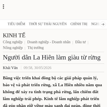
TIÊU ĐIỂM
THỜI SỰ THÁI NGUYÊN
CHÍNH TRỊ
NGHỊ 
KINH TẾ
Công nghiệp
Doanh nghiệp - Doanh nhân
Đầu tư
Nông nghiệp
Thị trường
Người dân La Hiên làm giàu từ
rừng
Khải Văn
09:58, 30/05/2026
Bằng việc triển khai đồng bộ các giải pháp
quản lý, bảo vệ và phát triển rừng, xã La
Hiên nhiều năm qua không để xảy ra tình
trạng phá rừng, lấn chiếm đất lâm nghiệp