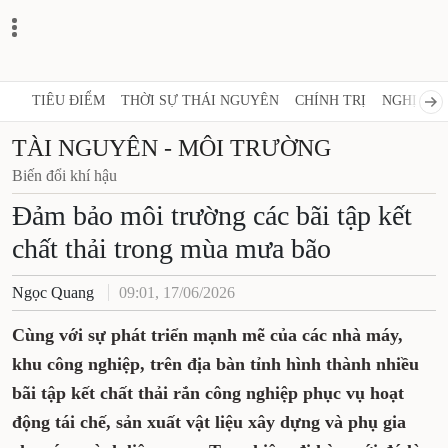
TIÊU ĐIỂM
THỜI SỰ THÁI NGUYÊN
CHÍNH TRỊ
NGHỊ QUY
TÀI NGUYÊN - MÔI TRƯỜNG
Biến đổi khí hậu
Đảm bảo môi trường các bãi tập kết
chất thải trong mùa mưa bão
Ngọc Quang
09:01, 17/06/2026
Cùng với sự phát triển mạnh mẽ của các nhà máy,
khu công nghiệp, trên địa bàn tỉnh hình thành nhiều
bãi tập kết chất thải rắn công nghiệp phục vụ hoạt
động tái chế, sản xuất vật liệu xây dựng và phụ gia