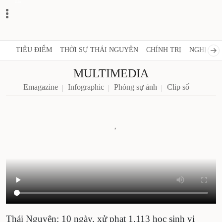
Zalo
TIÊU ĐIỂM
THỜI SỰ THÁI NGUYÊN
CHÍNH TRỊ
NGHỊ QUY
MULTIMEDIA
Emagazine
Infographic
Phóng sự ảnh
Clip số
Thái Nguyên: 10 ngày, xử phạt 1.113 học sinh vi