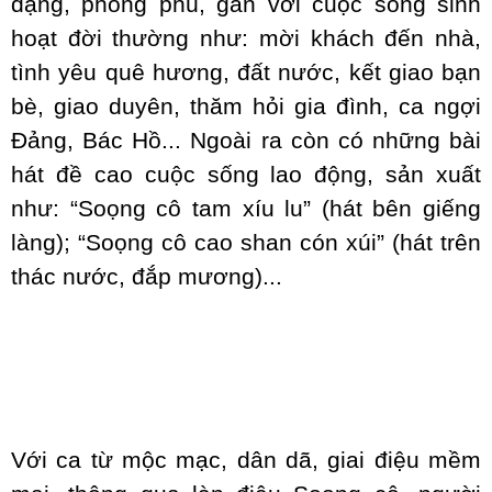
dạng, phong phú, gắn với cuộc sống sinh
hoạt đời thường như: mời khách đến nhà,
tình yêu quê hương, đất nước, kết giao bạn
bè, giao duyên, thăm hỏi gia đình, ca ngợi
Đảng, Bác Hồ... Ngoài ra còn có những bài
hát đề cao cuộc sống lao động, sản xuất
như: “Soọng cô tam xíu lu” (hát bên giếng
làng); “Soọng cô cao shan cón xúi” (hát trên
thác nước, đắp mương)...
Với ca từ mộc mạc, dân dã, giai điệu mềm