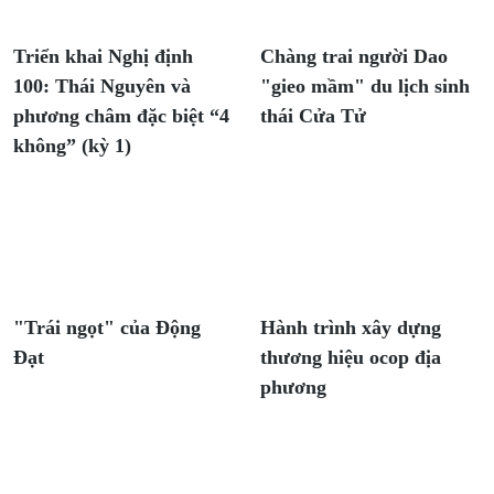
Triển khai Nghị định
Chàng trai người Dao
100: Thái Nguyên và
"gieo mầm" du lịch sinh
phương châm đặc biệt “4
thái Cửa Tử
không” (kỳ 1)
"Trái ngọt" của Động
Hành trình xây dựng
Đạt
thương hiệu ocop địa
phương