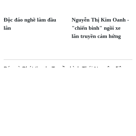
Độc đáo nghề làm đầu
Nguyễn Thị Kim Oanh -
lân
"chiến binh" ngồi xe
lăn truyền cảm hứng
Báo và Phát thanh, Truyền hình Thái Nguyên điện
tử.
Trụ sở: Cơ sở 1 số 226 đường Bến Oánh; Cơ sở 2
số 19 phố Nhị Quý, phường Phan Đình Phùng, tỉnh
Thái Nguyên
Giấy phép hoạt động báo chí điện tử số: 431/GP-
BTTTT cấp ngày 20 tháng 11 năm 2023.
Giám đốc: Đỗ Xuân Hòa
Phó Giám đốc phụ trách: Nguyễn Ngọc Sơn