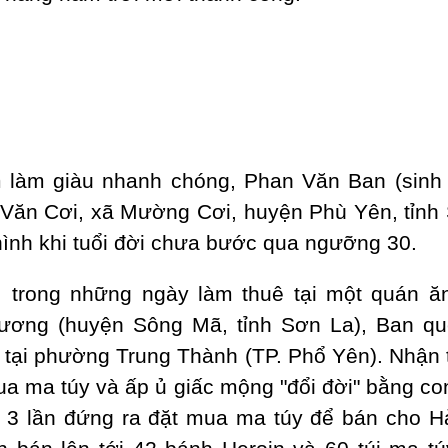
m làm giàu nhanh chóng, Phan Văn Ban (sinh
Văn Cơi, xã Mường Cơi, huyện Phù Yên, tỉnh
 hình khi tuổi đời chưa bước qua ngưỡng 30.
 trong những ngày làm thuê tại một quán ă
ương (huyện Sông Mã, tỉnh Sơn La), Ban q
rú tại phường Trung Thành (TP. Phổ Yên). Nhận 
a ma túy và ấp ủ giấc mộng "đổi đời" bằng co
ã 3 lần đứng ra đặt mua ma túy để bán cho H