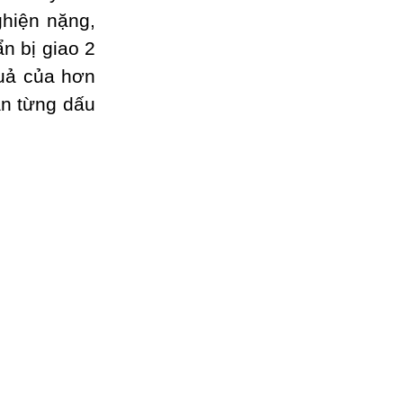
ghiện nặng,
n bị giao 2
quả của hơn
ần từng dấu