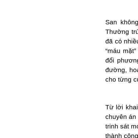
San không 
Thường tr
đã có nhiề
“máu mặt” 
đổi phương
đường, hoạ
cho từng cu
Từ lời kha
chuyên án 
trinh sát 
thành công