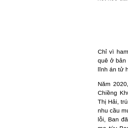
Chỉ vì ha
quê ở bản 
lĩnh án tử
Năm 2020,
Chiềng Kh
Thị Hải, t
nhu cầu mu
lỗi, Ban đ