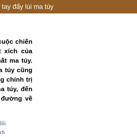
tay đẩy lùi ma túy
cuộc chiến
t xích của
ất ma túy.
a túy cũng
g chính trị
ma túy, đến
 đường về
lối
ịch