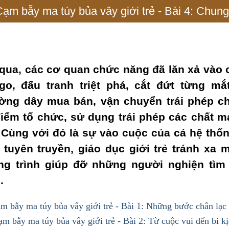
ạm bẫy ma túy bủa vây giới trẻ - Bài 4: Chung 
 qua, các cơ quan chức năng đã lăn xả vào 
o, đấu tranh triệt phá, cắt đứt từng mắ
ng dây mua bán, vận chuyển trái phép ch
điểm tổ chức, sử dụng trái phép các chất m
 Cùng với đó là sự vào cuộc của cả hệ thốn
 tuyên truyền, giáo dục giới trẻ tránh xa 
ng trình giúp đỡ những người nghiện tìm
.
m bẫy ma túy bủa vây giới trẻ - Bài 1: Những bước chân lạc 
m bẫy ma túy bủa vây giới trẻ - Bài 2: Từ cuộc vui đến bi k