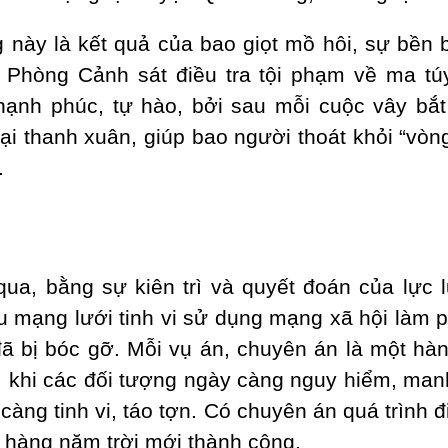
 này là kết quả của bao giọt mồ hôi, sự bền b
 Phòng Cảnh sát điều tra tội phạm về ma tú
 hạnh phúc, tự hào, bởi sau mỗi cuộc vây bắt
lại thanh xuân, giúp bao người thoát khỏi “vòng 
.
qua, bằng sự kiên trì và quyết đoán của lực
u mạng lưới tinh vi sử dụng mạng xã hội làm 
đã bị bóc gỡ. Mỗi vụ án, chuyên án là một hàn
, khi các đối tượng ngày càng nguy hiểm, man
àng tinh vi, táo tợn. Có chuyên án quá trình đi
i hàng năm trời mới thành công.