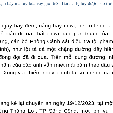
ạm bẫy ma túy bủa vây giới trẻ - Bài 3: Hệ lụy được báo trư
 ngày hay đêm, nắng hay mưa, hễ có lệnh là 
 sẻ giản dị mà chất chứa bao gian truân của 
ng, cán bộ Phòng Cảnh sát điều tra tội phạ
tỉnh), như lột tả cả một chặng đường đầy hi
đồng đội đã đi qua. Trên mỗi cung đường, 
thầm của các anh vẫn miệt mài bám theo dấu v
g”. Xông vào hiểm nguy chính là sứ mệnh mà 
iang kể lại chuyên án ngày 19/12/2023, tại mộ
ờng Thắng Lợi, TP. Sông Công, một “phi vụ” 