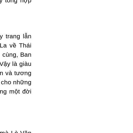
úy tổng hợp
 trang lẫn
 La về Thái
u cùng, Ban
Vậy là giàu
in và tương
h cho những
ong một đời