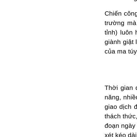
Chiến công
trường mà
tỉnh) luôn
giành giật 
của ma túy
Thời gian 
năng, nhiề
giao dịch 
thách thức
đoạn ngày c
xét kéo dà