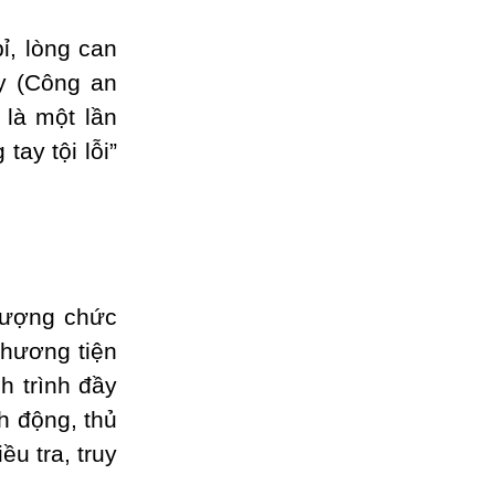
ỉ, lòng can
y (Công an
 là một lần
tay tội lỗi”
 lượng chức
phương tiện
h trình đầy
h động, thủ
ều tra, truy