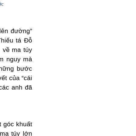
ớc
lên đường”
Thiếu tá Đỗ
m về ma túy
ểm nguy mà
những bước
ết của “cái
các anh đã
t góc khuất
ma túy lớn