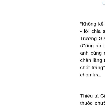
C
“Không kể
- lời chia
Trường Gia
(Công an 
anh cùng 
chân lặng 
chết trắn
chọn lựa.
Thiếu tá G
thuộc phư