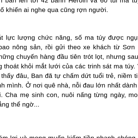
 bán lên tới 42 bánh Heroin và 60 túi ma t
số khiến ai nghe qua cũng rợn người.
t lực lượng chức năng, số ma túy được ngụy
bao nông sản, rồi gửi theo xe khách từ Sơn
ững chuyến hàng đầu tiên trót lọt, nhưng sa
 thoát khỏi mắt lưới của các trinh sát ma túy. 
thấy đâu, Ban đã tự chấm dứt tuổi trẻ, niềm t
ính mình. Ở nơi quê nhà, nỗi đau lớn nhất dàn
i. Cha mẹ sinh con, nuôi nấng từng ngày, m
ẳng thể ngờ...