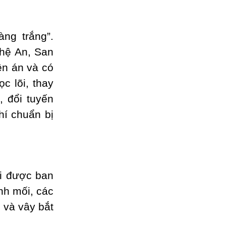
àng trắng”.
hệ An, San
ền án và có
c lõi, thay
, đổi tuyến
hí chuẩn bị
ới được ban
nh mối, các
 và vây bắt
.