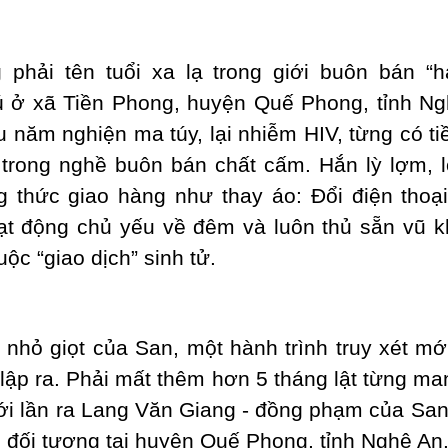
phải tên tuổi xa lạ trong giới buôn bán “h
ú ở xã Tiền Phong, huyện Quế Phong, tỉnh Ng
u năm nghiện ma túy, lại nhiễm HIV, từng có ti
trong nghề buôn bán chất cấm. Hắn lỳ lợm, lọ
 thức giao hàng như thay áo: Đổi điện thoại
t động chủ yếu về đêm và luôn thủ sẵn vũ k
ộc “giao dịch” sinh tử.
i nhỏ giọt của San, một hành trình truy xét m
lập ra. Phải mất thêm hơn 5 tháng lật từng ma
mới lần ra Lang Văn Giang - đồng phạm của San
 đối tượng tại huyện Quế Phong, tỉnh Nghệ An