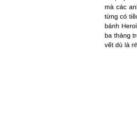
mà các anh
từng có ti
bánh Heroi
ba tháng t
vết dù là n