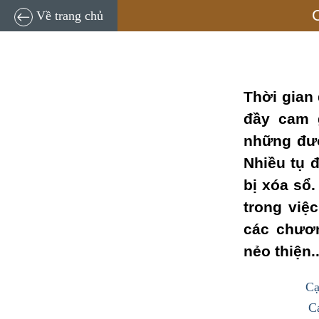
TNĐT
C
Về trang chủ
Thời gian
đầy cam g
những đườ
Nhiều tụ 
bị xóa sổ.
trong việc
các chươ
nẻo thiện..
Cạ
Cạ