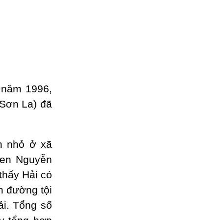
 năm 1996,
 Sơn La) đã
n nhỏ ở xã
uen Nguyễn
thấy Hải có
n đường tội
ải. Tổng số