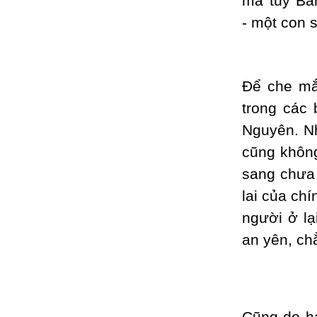
ma túy Ban
- một con 
Để che mắ
trong các 
Nguyên. Nh
cũng không
sang chưa 
lai của ch
người ở lạ
an yên, ch