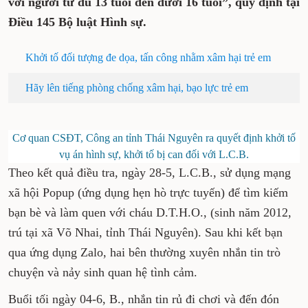
với người từ đủ 13 tuổi đến dưới 16 tuổi”, quy định tại
Điều 145 Bộ luật Hình sự.
Khởi tố đối tượng đe dọa, tấn công nhằm xâm hại trẻ em
Hãy lên tiếng phòng chống xâm hại, bạo lực trẻ em
Cơ quan CSĐT, Công an tỉnh Thái Nguyên ra quyết định khởi tố
vụ án hình sự, khởi tố bị can đối với L.C.B.
Theo kết quả điều tra, ngày 28-5, L.C.B., sử dụng mạng
xã hội Popup (ứng dụng hẹn hò trực tuyến) để tìm kiếm
bạn bè và làm quen với cháu D.T.H.O., (sinh năm 2012,
trú tại xã Võ Nhai, tỉnh Thái Nguyên). Sau khi kết bạn
qua ứng dụng Zalo, hai bên thường xuyên nhắn tin trò
chuyện và nảy sinh quan hệ tình cảm.
Buổi tối ngày 04-6, B., nhắn tin rủ đi chơi và đến đón