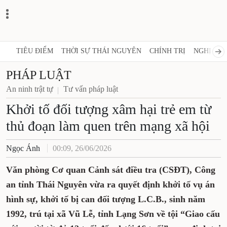
TIÊU ĐIỂM
THỜI SỰ THÁI NGUYÊN
CHÍNH TRỊ
NGHỊ QUY
PHÁP LUẬT
An ninh trật tự
Tư vấn pháp luật
Khởi tố đối tượng xâm hại trẻ em từ
thủ đoạn làm quen trên mạng xã hội
Ngọc Ánh
00:09, 26/06/2026
Văn phòng Cơ quan Cảnh sát điều tra (CSĐT), Công
an tỉnh Thái Nguyên vừa ra quyết định khởi tố vụ án
hình sự, khởi tố bị can đối tượng L.C.B., sinh năm
1992, trú tại xã Vũ Lễ, tỉnh Lạng Sơn về tội “Giao cấu