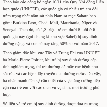
Theo báo cáo công bố ngày 16/11 của Quỹ Nhi đồng Liên
hợp quốc (UNICEF), các quốc gia có nhiều trẻ em đói
trầm trọng nhất nằm sát phía Nam sa mạc Sahara bao
gồm: Burkina Faso, Chad, Mali, Mauritania, Niger và
Senegal. Theo đó, có 1,3 triệu trẻ em dưới 5 tuổi ở 6
quốc gia này (gọi chung là khu vực Sahel) bị suy dinh
dưỡng nặng, và con số này tăng 50% so với năm 2017.
Theo giám đốc khu vực Tây và Trung Phi của UNICEF –
bà Marie-Pierre Poirier, khi trẻ bị suy dinh dưỡng cấp
tính nghiêm trọng, thì trẻ thường dễ mắc các bệnh như
sốt rét, và các bệnh lây truyền qua đường nước. Do vậy,
bà nhấn mạnh đến sự cần thiết của việc tăng cường tiếp
cận của trẻ em với các dịch vụ vệ sinh, môi trường phù
hợp.
Số liệu về trẻ em bị suy dinh dưỡng được đưa ra trong