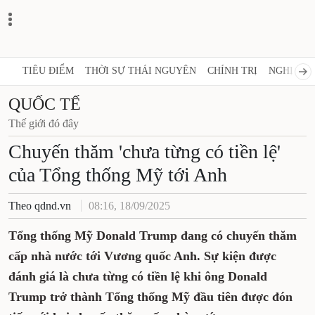
TIÊU ĐIỂM
THỜI SỰ THÁI NGUYÊN
CHÍNH TRỊ
NGHỊ QUY
QUỐC TẾ
Thế giới đó đây
Chuyến thăm 'chưa từng có tiền lệ'
của Tổng thống Mỹ tới Anh
Theo qdnd.vn
08:16, 18/09/2025
Tổng thống Mỹ Donald Trump đang có chuyến thăm
cấp nhà nước tới Vương quốc Anh. Sự kiện được
đánh giá là chưa từng có tiền lệ khi ông Donald
Trump trở thành Tổng thống Mỹ đầu tiên được đón