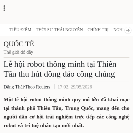
TIÊU ĐIỂM
THỜI SỰ THÁI NGUYÊN
CHÍNH TRỊ
NGHỊ QUY
QUỐC TẾ
Thế giới đó đây
Lễ hội robot thông minh tại Thiên
Tân thu hút đông đảo công chúng
Đăng Thái/Theo Reuters
17:02, 29/05/2026
Một lễ hội robot thông minh quy mô lớn đã khai mạc
tại thành phố Thiên Tân, Trung Quốc, mang đến cho
người dân cơ hội trải nghiệm trực tiếp các công nghệ
robot và trí tuệ nhân tạo mới nhất.