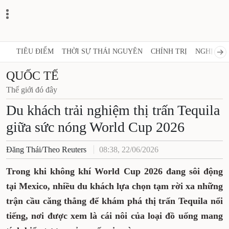
TIÊU ĐIỂM
THỜI SỰ THÁI NGUYÊN
CHÍNH TRỊ
NGHỊ QUY
QUỐC TẾ
Thế giới đó đây
Du khách trải nghiệm thị trấn Tequila
giữa sức nóng World Cup 2026
Đăng Thái/Theo Reuters
08:38, 22/06/2026
Trong khi không khí World Cup 2026 đang sôi động
tại Mexico, nhiều du khách lựa chọn tạm rời xa những
trận cầu căng thẳng để khám phá thị trấn Tequila nổi
tiếng, nơi được xem là cái nôi của loại đồ uống mang