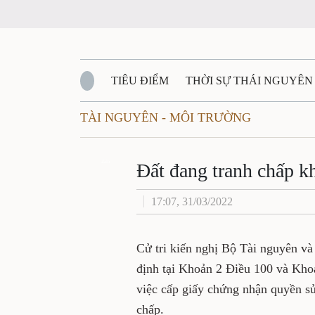
TIÊU ĐIỂM
THỜI SỰ THÁI NGUYÊN
TÀI NGUYÊN - MÔI TRƯỜNG
QUỐC PHÒNG - AN NINH
BẠN ĐỌC
Đ
QUÊ HƯƠNG - ĐẤT NƯỚC
Zalo
QUỐC TẾ
Đất đang tranh chấp k
17:07, 31/03/2022
VĂN BẢN, CHÍNH SÁCH MỚI
VĂN NGH
Cử tri kiến nghị Bộ Tài nguyên v
định tại Khoản 2 Điều 100 và Kho
việc cấp giấy chứng nhận quyền sử 
chấp.