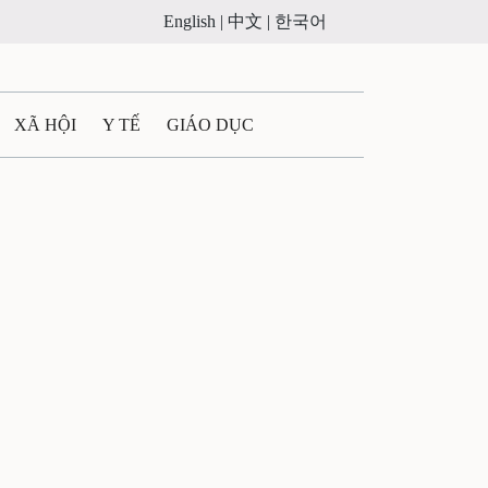
English |
中文 |
한국어
XÃ HỘI
Y TẾ
GIÁO DỤC
E MÁY
PHÁP LUẬT
 QUẢNG CÁO
ULTIMEDIA