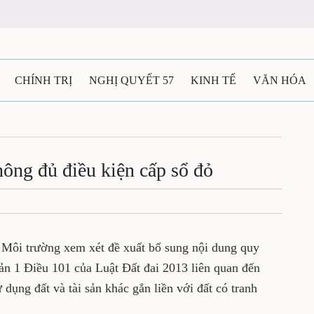
CHÍNH TRỊ
NGHỊ QUYẾT 57
KINH TẾ
VĂN HÓA
ẤT VÀ NGƯỜI THÁI NGUYÊN
GIAO THÔNG
Ô TÔ - X
TÀI NGUYÊN - MÔI TRƯỜNG
THỂ THAO
THÔNG TIN -
hông đủ điều kiện cấp sổ đỏ
Ệ THÁI NGUYÊN
VIDEO
CÁC ĐỀ ÁN TRỌNG TÂM
M
à Môi trường xem xét đề xuất bổ sung nội dung quy
ản 1 Điều 101 của Luật Đất đai 2013 liên quan đến
dụng đất và tài sản khác gắn liền với đất có tranh