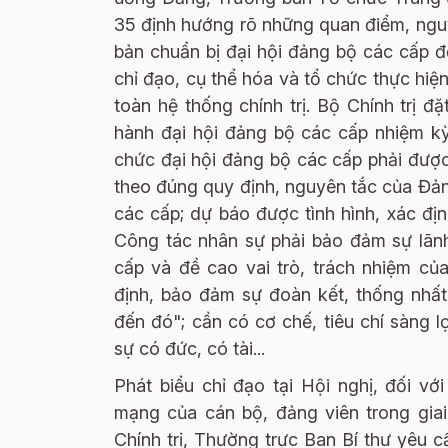
35 định hướng rõ những quan điểm, nguy
bản chuẩn bị đại hội đảng bộ các cấp để
chỉ đạo, cụ thể hóa và tổ chức thực hiệ
toàn hệ thống chính trị. Bộ Chính trị đ
hành đại hội đảng bộ các cấp nhiệm kỳ
chức đại hội đảng bộ các cấp phải được
theo đúng quy định, nguyên tắc của Đản
các cấp; dự báo được tình hình, xác địn
Công tác nhân sự phải bảo đảm sự lãnh
cấp và đề cao vai trò, trách nhiệm củ
định, bảo đảm sự đoàn kết, thống nhất
đến đó"; cần có cơ chế, tiêu chí sàng 
sự có đức, có tài...
Phát biểu chỉ đạo tại Hội nghị, đối 
mạng của cán bộ, đảng viên trong gia
Chính trị, Thường trực Ban Bí thư yêu c