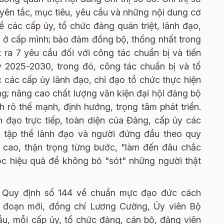
ên tắc, mục tiêu, yêu cầu và những nội dung cơ
 các cấp ủy, tổ chức đảng quán triệt, lãnh đạo,
n ở cấp mình; bảo đảm đồng bộ, thống nhất trong
ặt ra 7 yêu cầu đối với công tác chuẩn bị và tiến
 2025-2030, trong đó, công tác chuẩn bị và tổ
 các cấp ủy lãnh đạo, chỉ đạo tổ chức thực hiện
g; nâng cao chất lượng văn kiện đại hội đảng bộ
h rõ thế mạnh, định hướng, trọng tâm phát triển.
 đạo trực tiếp, toàn diện của Đảng, cấp ủy các
a tập thể lãnh đạo và người đứng đầu theo quy
 cao, thận trọng từng bước, "làm đến đâu chắc
lọc hiệu quả để không bỏ "sót" những người thật
với Quy định số 144 về chuẩn mực đạo đức cách
i đoạn mới, đồng chí Lương Cường, Ủy viên Bộ
ầu, mỗi cấp ủy, tổ chức đảng, cán bộ, đảng viên