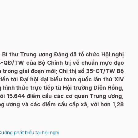
an Bí thư Trung ương Đảng đã tổ chức Hội nghị
44-QĐ/TW của Bộ Chính trị về chuẩn mực đạo
 trong giai đoạn mới; Chỉ thị số 35-CT/TW Bộ
iến tới Đại hội đại biểu toàn quốc lần thứ XIV
 hình thức trực tiếp từ Hội trường Diên Hồng,
tới 15.644 điểm cầu các cơ quan Trung ương,
ng ương và các điểm cầu cấp xã, với hơn 1,28
ường phát biểu tại hội nghị