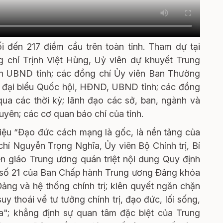
i đến 217 điểm cầu trên toàn tỉnh. Tham dự tại
 chí Trịnh Việt Hùng, Uỷ viên dự khuyết Trung
ch UBND tỉnh; các đồng chí Ủy viên Ban Thường
n đại biểu Quốc hội, HĐND, UBND tỉnh; các đồng
ua các thời kỳ; lãnh đạo các sở, ban, ngành và
yên; các cơ quan báo chí của tỉnh.
 liệu “Đạo đức cách mạng là gốc, là nền tảng của
hí Nguyễn Trọng Nghĩa, Ủy viên Bộ Chính trị, Bí
 giáo Trung ương quán triệt nội dung Quy định
n số 21 của Ban Chấp hành Trung ương Đảng khóa
ảng và hệ thống chính trị; kiên quyết ngăn chặn
uy thoái về tư tưởng chính trị, đạo đức, lối sống,
óa"; khẳng định sự quan tâm đặc biệt của Trung