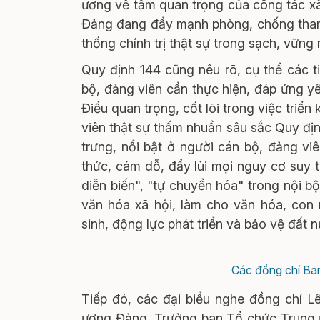
ương về tầm quan trọng của công tác xâ
Đảng đang đẩy mạnh phòng, chống tham 
thống chính trị thật sự trong sạch, vững
Quy định 144 cũng nêu rõ, cụ thể các 
bộ, đảng viên cần thực hiện, đáp ứng y
Điều quan trọng, cốt lõi trong việc triể
viên thật sự thấm nhuần sâu sắc Quy đị
trưng, nổi bật ở người cán bộ, đảng viê
thức, cám dỗ, đẩy lùi mọi nguy cơ suy th
diễn biến", "tự chuyển hóa" trong nội b
văn hóa xã hội, làm cho văn hóa, con 
sinh, động lực phát triển và bảo vệ đất 
Các đồng chí Ban
Tiếp đó, các đại biểu nghe đồng chí Lê
ương Đảng, Trưởng ban Tổ chức Trung ươn