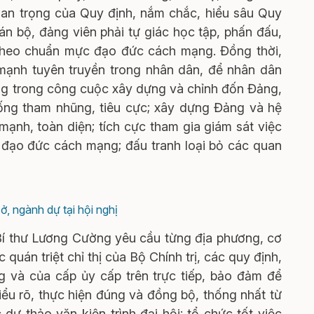
an trọng của Quy định, nắm chắc, hiểu sâu Quy
n bộ, đảng viên phải tự giác học tập, phấn đấu,
” theo chuẩn mực đạo đức cách mạng. Đồng thời,
 mạnh tuyên truyền trong nhân dân, để nhân dân
ảng trong công cuộc xây dựng và chỉnh đốn Đảng,
hống tham nhũng, tiêu cực; xây dựng Đảng và hệ
 mạnh, toàn diện; tích cực tham gia giám sát việc
 đạo đức cách mạng; đấu tranh loại bỏ các quan
ở, ngành dự tại hội nghị
 Bí thư Lương Cường yêu cầu từng địa phương, cơ
 quán triệt chỉ thị của Bộ Chính trị, các quy định,
 và của cấp ủy cấp trên trực tiếp, bảo đảm để
ểu rõ, thực hiện đúng và đồng bộ, thống nhất từ
dự thảo văn kiện trình đại hội; tổ chức tốt việc