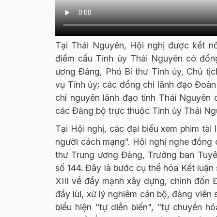
Tại Thái Nguyên, Hội nghị được kết nố
điểm cầu Tỉnh ủy Thái Nguyên có đồng
ương Đảng, Phó Bí thư Tỉnh ủy, Chủ tị
vụ Tỉnh ủy; các đồng chí lãnh đạo Đoà
chí nguyên lãnh đạo tỉnh Thái Nguyên q
các Đảng bộ trực thuộc Tỉnh ủy Thái Ngu
Tại Hội nghị, các đại biểu xem phim tài
người cách mạng”. Hội nghị nghe đồng c
thư Trung ương Đảng, Trưởng ban Tuyên
số 144. Đây là bước cụ thể hóa Kết luậ
XIII về đẩy mạnh xây dựng, chỉnh đốn Đ
đẩy lùi, xử lý nghiêm cán bộ, đảng viên s
biểu hiện "tự diễn biến", "tự chuyển h