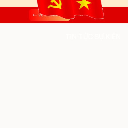
VỀ TRANG CHỦ
TIN TỨC SỰ KIỆN