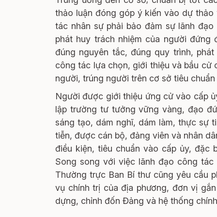
thảo luận đóng góp ý kiến vào dự thảo 
tác nhân sự phải bảo đảm sự lãnh đạo t
phát huy trách nhiệm của người đứng đ
đúng nguyên tắc, đúng quy trình, phát
công tác lựa chọn, giới thiệu và bầu cử
người, trúng người trên cơ sở tiêu chuẩn 
Người được giới thiệu ứng cử vào cấp ủy
lập trường tư tưởng vững vàng, đạo đứ
sáng tạo, dám nghĩ, dám làm, thực sự tiê
tiễn, được cán bộ, đảng viên và nhân dâ
điều kiện, tiêu chuẩn vào cấp ủy, đặc b
Song song với việc lãnh đạo công tác 
Thường trực Ban Bí thư cũng yêu cầu ph
vụ chính trị của địa phương, đơn vị gắ
dựng, chỉnh đốn Đảng và hệ thống chính 