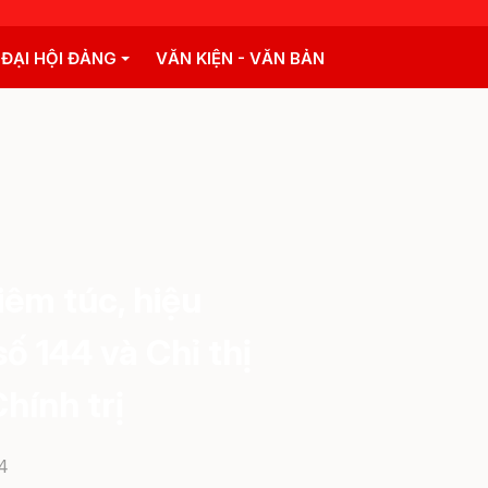
 ĐẠI HỘI ĐẢNG
VĂN KIỆN - VĂN BẢN
iêm túc, hiệu
ố 144 và Chỉ thị
hính trị
4