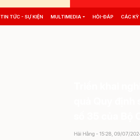
TIN TỨC - SỰ KIỆN
MULTIMEDIA
HỎI-ĐÁP
CÁC KỲ
Triển khai ngh
quả Quy định s
số 35 của Bộ C
Hải Hằng -
15:28, 09/07/202