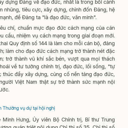
y dựng Đảng về đạo đức, nhất là trong bối cảnh
nhũng, tiêu cực, xây dựng, chỉnh đốn Đảng, hệ
 mạnh, để Đảng ta "là đạo đức, văn minh".
tiêu chí, chuẩn mực đạo đức cách mạng của cán
êu cầu, nhiệm vụ cách mạng trong giai đoạn mới.
n khai Quy định số 144 là làm cho mỗi cán bộ, đảng
nh; làm cho đạo đức cách mạng trở thành nét đặc
n; trở thành vũ khí sắc bén, vượt qua mọi thách
oái về tư tưởng chính trị, đạo đức, lối sống, "tự
ộ; thúc đẩy xây dựng, củng cố nền tảng đạo đức,
người Việt Nam thật sự trở thành sức mạnh nội
nước.
 Thường vụ dự tại hội nghị
 Minh Hưng, Ủy viên Bộ Chính trị, Bí thư Trung
g quán triệt nội dung Chỉ thị số 35. Chỉ thị số