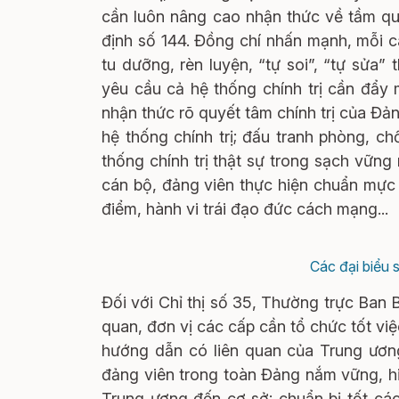
cần luôn nâng cao nhận thức về tầm qu
định số 144. Đồng chí nhấn mạnh, mỗi cá
tu dưỡng, rèn luyện, “tự soi”, “tự sửa
yêu cầu cả hệ thống chính trị cần đẩy
nhận thức rõ quyết tâm chính trị của Đ
hệ thống chính trị; đấu tranh phòng, c
thống chính trị thật sự trong sạch vững
cán bộ, đảng viên thực hiện chuẩn mực
điểm, hành vi trái đạo đức cách mạng...
Các đại biểu s
Đối với Chỉ thị số 35, Thường trực Ban
quan, đơn vị các cấp cần tổ chức tốt việc
hướng dẫn có liên quan của Trung ương
đảng viên trong toàn Đảng nắm vững, hi
Trung ương đến cơ sở; chuẩn bị tốt các 