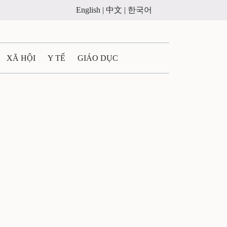
English |
中文 |
한국어
XÃ HỘI
Y TẾ
GIÁO DỤC
E MÁY
PHÁP LUẬT
 QUẢNG CÁO
ULTIMEDIA