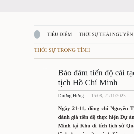
TIÊU ĐIỂM
THỜI SỰ THÁI NGUYÊN
THỜI SỰ TRONG TỈNH
QUỐC PHÒNG - AN NINH
BẠN ĐỌC
Đ
QUÊ HƯƠNG - ĐẤT NƯỚC
Zalo
QUỐC TẾ
Bảo đ​​​​​ảm tiến độ cả
tịch Hồ Chí Minh
VĂN BẢN, CHÍNH SÁCH MỚI
VĂN NGH
Dương Hưng
15:08, 21/11/2023
Ngày 21-11, đồng chí Nguyễn T
đánh giá tiến độ thực hiện Dự á
Minh tại Khu di tích lịch sử Q