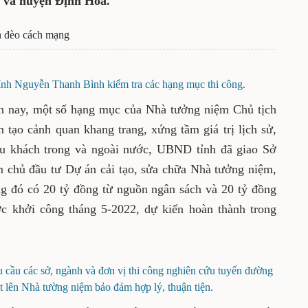
n và huyện Định Hóa.
nh đèo cách mạng
nh Nguyễn Thanh Bình kiểm tra các hạng mục thi công.
n nay, một số hạng mục của Nhà tưởng niệm Chủ tịch
ạo cảnh quan khang trang, xứng tầm giá trị lịch sử,
du khách trong và ngoài nước, UBND tỉnh đã giao Sở
m chủ đầu tư Dự án cải tạo, sửa chữa Nhà tưởng niệm,
ong đó có 20 tỷ đồng từ nguồn ngân sách và 20 tỷ đồng
c khởi công tháng 5-2022, dự kiến hoàn thành trong
cầu các sở, ngành và đơn vị thi công nghiên cứu tuyến đường
t lên Nhà tường niệm bảo đảm hợp lý, thuận tiện.