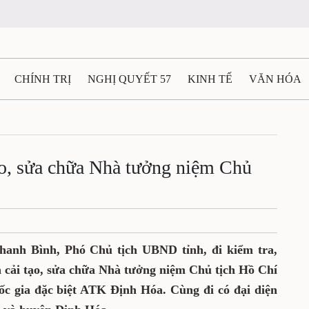
CHÍNH TRỊ
NGHỊ QUYẾT 57
KINH TẾ
VĂN HÓA
ẤT VÀ NGƯỜI THÁI NGUYÊN
GIAO THÔNG
Ô TÔ - X
TÀI NGUYÊN - MÔI TRƯỜNG
THỂ THAO
THÔNG TIN -
i tạo, sửa chữa Nhà tưởng niệm Chủ
Ệ THÁI NGUYÊN
VIDEO
CÁC ĐỀ ÁN TRỌNG TÂM
M
hanh Bình, Phó Chủ tịch UBND tỉnh, đi kiểm tra,
n cải tạo, sửa chữa Nhà tưởng niệm Chủ tịch Hồ Chí
uốc gia đặc biệt ATK Định Hóa. Cùng đi có đại diện