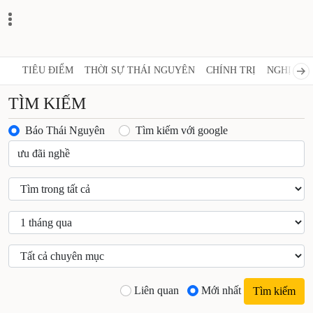
TIÊU ĐIỂM
THỜI SỰ THÁI NGUYÊN
CHÍNH TRỊ
NGHỊ QUY
TÌM KIẾM
Báo Thái Nguyên
Tìm kiếm với google
Liên quan
Mới nhất
Tìm kiếm