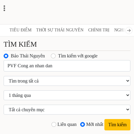
TIÊU ĐIỂM
THỜI SỰ THÁI NGUYÊN
CHÍNH TRỊ
NGHỊ 
TÌM KIẾM
Báo Thái Nguyên
Tìm kiếm với google
Liên quan
Mới nhất
Tìm kiếm