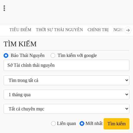
TIÊU ĐIỂM
THỜI SỰ THÁI NGUYÊN
CHÍNH TRỊ
NGHỊ QUY
TÌM KIẾM
Báo Thái Nguyên
Tìm kiếm với google
Liên quan
Mới nhất
Tìm kiếm