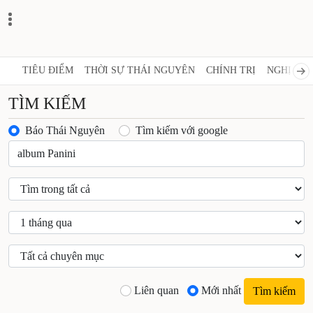
TIÊU ĐIỂM
THỜI SỰ THÁI NGUYÊN
CHÍNH TRỊ
NGHỊ QUY
TÌM KIẾM
Báo Thái Nguyên
Tìm kiếm với google
Liên quan
Mới nhất
Tìm kiếm