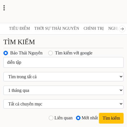
TIÊU ĐIỂM
THỜI SỰ THÁI NGUYÊN
CHÍNH TRỊ
NGHỊ QUY
TÌM KIẾM
Báo Thái Nguyên
Tìm kiếm với google
Liên quan
Mới nhất
Tìm kiếm