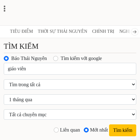
TIÊU ĐIỂM
THỜI SỰ THÁI NGUYÊN
CHÍNH TRỊ
NGHỊ QUY
TÌM KIẾM
Báo Thái Nguyên
Tìm kiếm với google
Liên quan
Mới nhất
Tìm kiếm