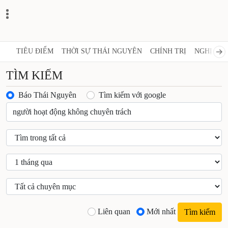
TIÊU ĐIỂM
THỜI SỰ THÁI NGUYÊN
CHÍNH TRỊ
NGHỊ QUY
TÌM KIẾM
Báo Thái Nguyên
Tìm kiếm với google
Liên quan
Mới nhất
Tìm kiếm