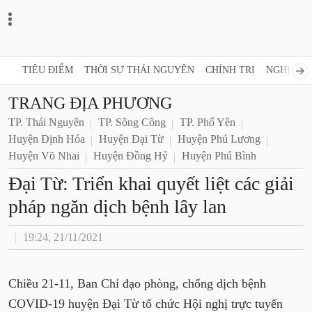
TIÊU ĐIỂM
THỜI SỰ THÁI NGUYÊN
CHÍNH TRỊ
NGHỊ QUY
TRANG ĐỊA PHƯƠNG
TP. Thái Nguyên
TP. Sông Công
TP. Phổ Yên
Huyện Định Hóa
Huyện Đại Từ
Huyện Phú Lương
Huyện Võ Nhai
Huyện Đồng Hỷ
Huyện Phú Bình
Đại Từ: Triển khai quyết liệt các giải
pháp ngăn dịch bệnh lây lan
19:24, 21/11/2021
Chiều 21-11, Ban Chỉ đạo phòng, chống dịch bệnh
COVID-19 huyện Đại Từ tổ chức Hội nghị trực tuyến