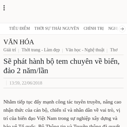
TIÊU ĐIỂM
THỜI SỰ THÁI NGUYÊN
CHÍNH TRỊ
NGHỊ QUY
VĂN HÓA
Giải trí
Thời trang - Làm đẹp
Văn học - Nghệ thuật
Thơ
Sẽ phát hành bộ tem chuyên về biển,
đảo 2 năm/lần
13:59, 22/06/2018
Nhằm tiếp tục đẩy mạnh công tác tuyên truyền, nâng cao
nhận thức của cán bộ, chiến sĩ và nhân dân về vai trò, vị
trí của biển đạo Việt Nam trong sự nghiệp xây dựng và
bảo vệ Tổ quốc, Bộ Thông tin và Truyền thông đã quyết