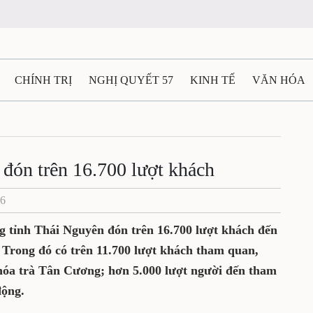
CHÍNH TRỊ
NGHỊ QUYẾT 57
KINH TẾ
VĂN HÓA
ẤT VÀ NGƯỜI THÁI NGUYÊN
GIAO THÔNG
Ô TÔ - X
TÀI NGUYÊN - MÔI TRƯỜNG
THỂ THAO
THÔNG TIN -
đón trên 16.700 lượt khách
26
Ệ THÁI NGUYÊN
VIDEO
CÁC ĐỀ ÁN TRỌNG TÂM
M
g tỉnh Thái Nguyên đón trên 16.700 lượt khách đến
 Trong đó có trên 11.700 lượt khách tham quan,
 hóa trà Tân Cương; hơn 5.000 lượt người đến tham
động.