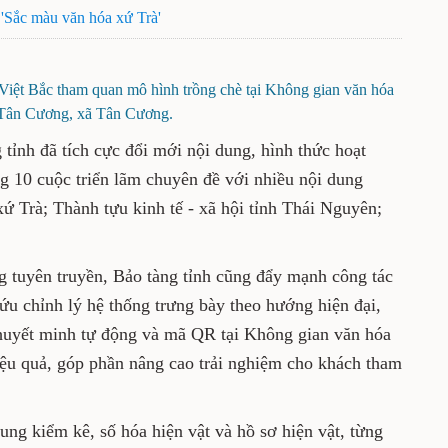
'Sắc màu văn hóa xứ Trà'
iệt Bắc tham quan mô hình trồng chè tại Không gian văn hóa
 Tân Cương, xã Tân Cương.
 tỉnh đã tích cực đổi mới nội dung, hình thức hoạt
g 10 cuộc triển lãm chuyên đề với nhiều nội dung
 Trà; Thành tựu kinh tế - xã hội tỉnh Thái Nguyên;
g tuyên truyền, Bảo tàng tỉnh cũng đẩy mạnh công tác
 cứu chỉnh lý hệ thống trưng bày theo hướng hiện đại,
thuyết minh tự động và mã QR tại Không gian văn hóa
iệu quả, góp phần nâng cao trải nghiệm cho khách tham
rung kiểm kê, số hóa hiện vật và hồ sơ hiện vật, từng