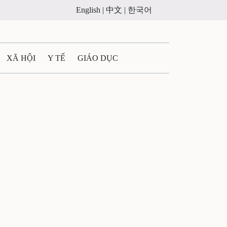
English |
中文 |
한국어
XÃ HỘI
Y TẾ
GIÁO DỤC
E MÁY
PHÁP LUẬT
 QUẢNG CÁO
ULTIMEDIA