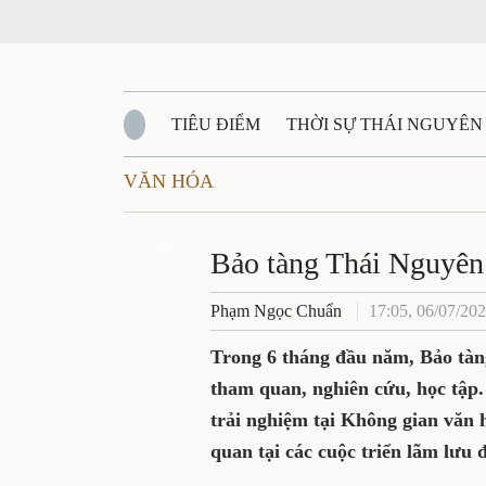
TIÊU ĐIỂM
THỜI SỰ THÁI NGUYÊN
VĂN HÓA
QUỐC PHÒNG - AN NINH
BẠN ĐỌC
Đ
QUÊ HƯƠNG - ĐẤT NƯỚC
Zalo
QUỐC TẾ
Bảo tàng Thái Nguyên 
Phạm Ngọc Chuẩn
17:05, 06/07/20
VĂN BẢN, CHÍNH SÁCH MỚI
VĂN NGH
Trong 6 tháng đầu năm, Bảo tàn
tham quan, nghiên cứu, học tập.
trải nghiệm tại Không gian văn
quan tại các cuộc triển lãm lưu 