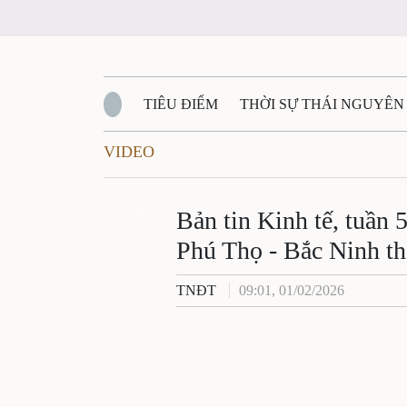
TIÊU ĐIỂM
THỜI SỰ THÁI NGUYÊN
VIDEO
QUỐC PHÒNG - AN NINH
BẠN ĐỌC
Đ
QUÊ HƯƠNG - ĐẤT NƯỚC
Zalo
QUỐC TẾ
Bản tin Kinh tế, tuần 
Phú Thọ - Bắc Ninh th
VĂN BẢN, CHÍNH SÁCH MỚI
VĂN NGH
TNĐT
09:01, 01/02/2026