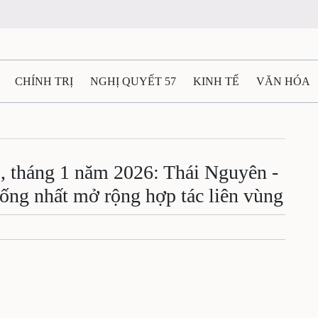
CHÍNH TRỊ
NGHỊ QUYẾT 57
KINH TẾ
VĂN HÓA
ẤT VÀ NGƯỜI THÁI NGUYÊN
GIAO THÔNG
Ô TÔ - X
TÀI NGUYÊN - MÔI TRƯỜNG
THỂ THAO
THÔNG TIN -
5, tháng 1 năm 2026: Thái Nguyên -
ống nhất mở rộng hợp tác liên vùng
Ệ THÁI NGUYÊN
VIDEO
CÁC ĐỀ ÁN TRỌNG TÂM
M