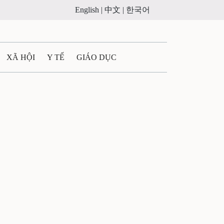
English |
中文 |
한국어
XÃ HỘI
Y TẾ
GIÁO DỤC
E MÁY
PHÁP LUẬT
 QUẢNG CÁO
ULTIMEDIA