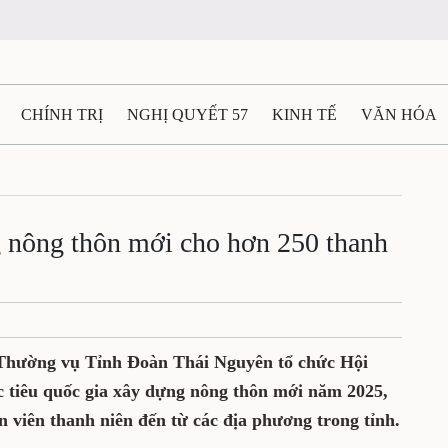
CHÍNH TRỊ
NGHỊ QUYẾT 57
KINH TẾ
VĂN HÓA
ẤT VÀ NGƯỜI THÁI NGUYÊN
GIAO THÔNG
Ô TÔ - X
TÀI NGUYÊN - MÔI TRƯỜNG
THỂ THAO
THÔNG TIN -
 nông thôn mới cho hơn 250 thanh
Ệ THÁI NGUYÊN
VIDEO
CÁC ĐỀ ÁN TRỌNG TÂM
M
 Thường vụ Tỉnh Đoàn Thái Nguyên tổ chức Hội
 tiêu quốc gia xây dựng nông thôn mới năm 2025,
n viên thanh niên đến từ các địa phương trong tỉnh.