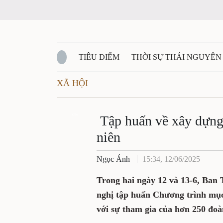
TIÊU ĐIỂM
THỜI SỰ THÁI NGUYÊN
XÃ HỘI
QUỐC PHÒNG - AN NINH
BẠN ĐỌC
Đ
QUÊ HƯƠNG - ĐẤT NƯỚC
Zalo
QUỐC TẾ
Tập huấn về xây dựng
niên
VĂN BẢN, CHÍNH SÁCH MỚI
VĂN NGH
Ngọc Ánh
15:34, 12/06/2025
Trong hai ngày 12 và 13-6, Ban
nghị tập huấn Chương trình mục
với sự tham gia của hơn 250 đoà