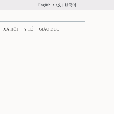
English |
中文 |
한국어
XÃ HỘI
Y TẾ
GIÁO DỤC
E MÁY
PHÁP LUẬT
 QUẢNG CÁO
ULTIMEDIA