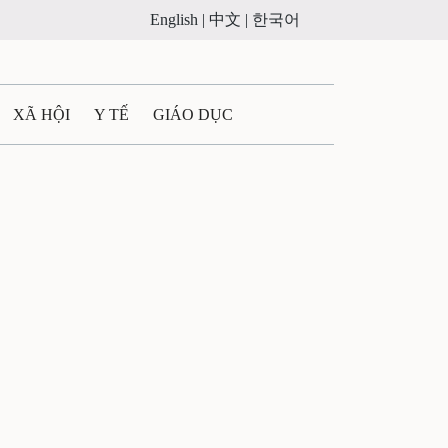
English |
中文 |
한국어
XÃ HỘI
Y TẾ
GIÁO DỤC
E MÁY
PHÁP LUẬT
 QUẢNG CÁO
LTIMEDIA