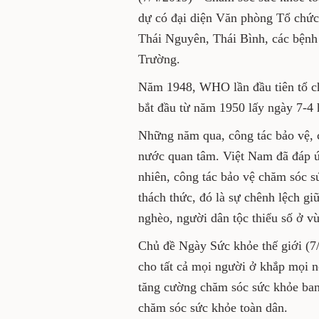
cho tất cả mọi người (ảnh).
thế giới (WHO) tại Việt Nam;
bệnh viện và gần 2.000 cán b
Năm 1948, WHO lần đầu tiên t
đã quyết định bắt đầu từ nă
khỏe thế giới.
Những năm qua, công tác bả
Đảng và Nhà nước quan tâm.
khỏe cho 73% dân số. Tuy nh
dân vẫn còn gặp rất nhiều kh
các khu vực, các nhóm dân c
thiểu số ở vùng sâu, vùng xa 
Chủ đề Ngày Sức khỏe thế gi
toàn dân - Y tế cho tất cả mọ