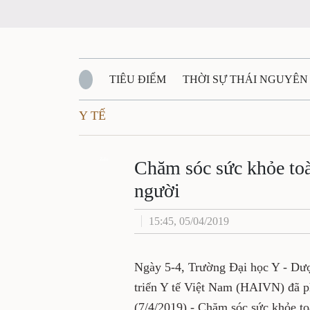
TIÊU ĐIỂM
THỜI SỰ THÁI NGUYÊ
Y TẾ
QUỐC PHÒNG - AN NINH
BẠN ĐỌC
Đ
Chăm sóc sức khỏe
QUÊ HƯƠNG - ĐẤT NƯỚC
QUỐC TẾ
Zalo
tất cả mọi người
VĂN BẢN, CHÍNH SÁCH MỚI
VĂN NGH
15:45, 05/04/2019
Ngày 5-4, Trường Đại học Y 
tác phát triển Y tế Việt Nam
Sức khỏe thế giới (7/4/2019)