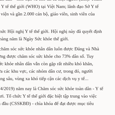
 Tham dự có đại diện Văn phòng Tổ chức Y tế
 lãnh đạo Sở Y tế Thái Nguyên, Thái Bình, các
ộ, giáo viên, sinh viên của Trường.
ổ chức Hội nghị Y tế thế giới. Hội nghị này
m 1950 lấy ngày 7-4 hàng năm là Ngày Sức
o vệ, chăm sóc sức khỏe nhân dân luôn được
 Việt Nam đã đáp ứng được chăm sóc sức
iên, công tác bảo vệ chăm sóc sức khỏe nhân
ó khăn, thách thức, đó là sự chênh lệch giữa
ư, trong đó, người nghèo, người dân tộc
khó tiếp cận các dịch vụ y tế...
ới (7/4/2019) năm nay là Chăm sóc sức khỏe
i người ở khắp mọi nơi. Tổ chức Y tế thế giới