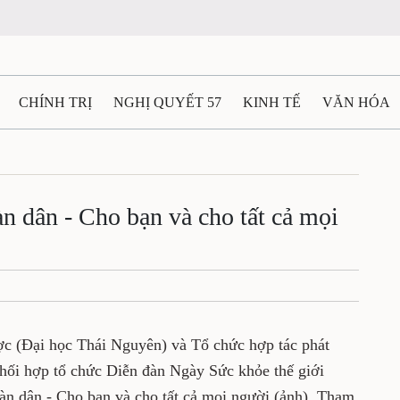
N
CHÍNH TRỊ
NGHỊ QUYẾT 57
KINH TẾ
VĂN HÓA
ẤT VÀ NGƯỜI THÁI NGUYÊN
GIAO THÔNG
Ô TÔ - X
 toàn dân - Cho bạn và cho
TÀI NGUYÊN - MÔI TRƯỜNG
THỂ THAO
THÔNG TIN -
Ệ THÁI NGUYÊN
VIDEO
CÁC ĐỀ ÁN TRỌNG TÂM
MU
- Dược (Đại học Thái Nguyên) và Tổ chức hợp
 (HAIVN) đã phối hợp tổ chức Diễn đàn Ngày
 - Chăm sóc sức khỏe toàn dân - Cho bạn và