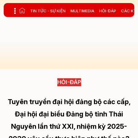
Toggle main menu visibility
TIN TỨC - SỰ KIỆN
MULTIMEDIA
HỎI-ĐÁP
CÁC KỲ 
HỎI-ĐÁP
Tuyên truyền đại hội đảng bộ các cấp,
Đại hội đại biểu Đảng bộ tỉnh Thái
Nguyên lần thứ XXI, nhiệm kỳ 2025-