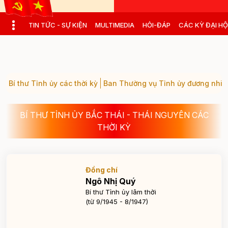
Toggle main menu visibility
TIN TỨC - SỰ KIỆN
MULTIMEDIA
HỎI-ĐÁP
CÁC KỲ ĐẠI HỘ
Bí thư Tỉnh ủy các thời kỳ
Ban Thường vụ Tỉnh ủy đương nhi
BÍ THƯ TỈNH ỦY BẮC THÁI - THÁI NGUYÊN CÁC
THỜI KỲ
Đồng chí
Ngô Nhị Quý
Bí thư Tỉnh ủy lâm thời
(từ 9/1945 - 8/1947)