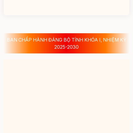
BAN CHẤP HÀNH ĐẢNG BỘ TỈNH KHÓA I, NHIỆM KỲ
2025-2030