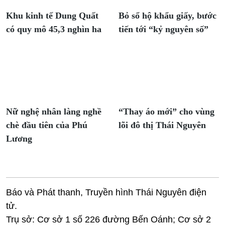
Khu kinh tế Dung Quất
Bỏ sổ hộ khẩu giấy, bước
có quy mô 45,3 nghìn ha
tiến tới “kỷ nguyên số”
Nữ nghệ nhân làng nghề
“Thay áo mới” cho vùng
chè đầu tiên của Phú
lõi đô thị Thái Nguyên
Lương
Báo và Phát thanh, Truyền hình Thái Nguyên điện
tử.
Trụ sở: Cơ sở 1 số 226 đường Bến Oánh; Cơ sở 2