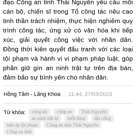
đạo Công an tỉnh Thái Nguyên yêu cầu mỗi
cán bộ, chiến sĩ trong Tổ công tác nêu cao
tinh thần trách nhiệm, thực hiện nghiêm quy
trình công tác, ứng xử có văn hóa khi tiếp
xúc, giải quyết công việc với nhân dân.
Đồng thời kiên quyết đấu tranh với các loại
tội phạm và hành vi vi phạm pháp luật, góp
phần giữ gìn an ninh trật tự trên địa bàn,
đảm bảo sự bình yên cho nhân dân.­
Hồng Tâm - Lăng Khoa
11:44, 27/03/2023
công tác
công an
Thái Nguyên
Từ khóa:
an ninh trật tự
triển khai
tấn công
trấn áp tội phạm
Công an tỉnh Thái Nguyên
Công an tỉnh