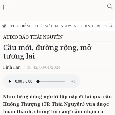
Zalo
TIÊU ĐIỂM
THỜI SỰ THÁI NGUYÊN
CHÍNH TRỊ
NGHỊ
AUDIO BÁO THÁI NGUYÊN
Cầu mới, đường rộng, mở
tương lai
Linh Lan
16:45, 03/01/2024
Nhìn từng dòng người tấp nập đi lại qua cầu
Huống Thượng (TP. Thái Nguyên) vừa được
hoàn thành, chúng tôi càng cảm nhận rõ