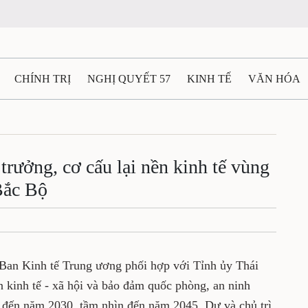
CHÍNH TRỊ
NGHỊ QUYẾT 57
KINH TẾ
VĂN HÓA
ẤT VÀ NGƯỜI THÁI NGUYÊN
GIAO THÔNG
Ô TÔ - X
TÀI NGUYÊN - MÔI TRƯỜNG
THỂ THAO
THÔNG TIN -
rưởng, cơ cấu lại nền kinh tế vùng
Bắc Bộ
Ệ THÁI NGUYÊN
VIDEO
CÁC ĐỀ ÁN TRỌNG TÂM
M
 Ban Kinh tế Trung ương phối hợp với Tỉnh ủy Thái
n kinh tế - xã hội và bảo đảm quốc phòng, an ninh
 đến năm 2030, tầm nhìn đến năm 2045. Dự và chủ trì