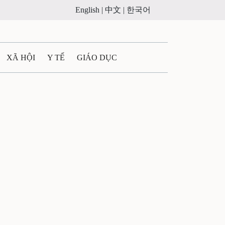
English |
中文 |
한국어
XÃ HỘI
Y TẾ
GIÁO DỤC
E MÁY
PHÁP LUẬT
 QUẢNG CÁO
ULTIMEDIA