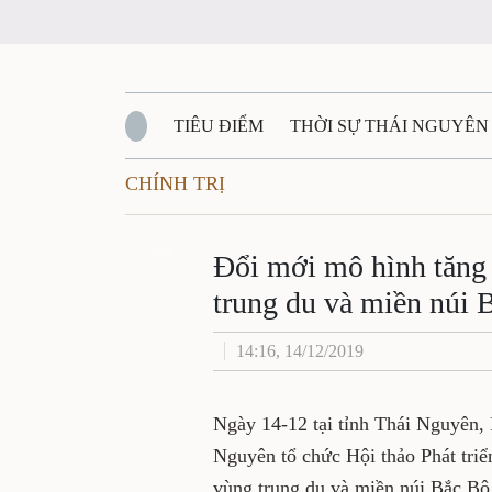
TIÊU ĐIỂM
THỜI SỰ THÁI NGUYÊN
CHÍNH TRỊ
QUỐC PHÒNG - AN NINH
BẠN ĐỌC
Đ
QUÊ HƯƠNG - ĐẤT NƯỚC
Zalo
QUỐC TẾ
Đổi mới mô hình tăng t
trung du và miền núi 
VĂN BẢN, CHÍNH SÁCH MỚI
VĂN NGH
14:16, 14/12/2019
Ngày 14-12 tại tỉnh Thái Nguyên,
Nguyên tổ chức Hội thảo Phát triể
vùng trung du và miền núi Bắc Bộ