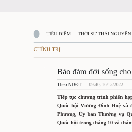
TIÊU ĐIỂM
THỜI SỰ THÁI NGUYÊN
CHÍNH TRỊ
QUỐC PHÒNG - AN NINH
BẠN ĐỌC
Đ
QUÊ HƯƠNG - ĐẤT NƯỚC
Zalo
QUỐC TẾ
Bảo đảm đời sống cho
Theo NDĐT
09:40, 16/12/2022
VĂN BẢN, CHÍNH SÁCH MỚI
VĂN NGH
Tiếp tục chương trình phiên họp
Quốc hội Vương Ðình Huệ và đ
Phương, Ủy ban Thường vụ Quố
Quốc hội trong tháng 10 và thán