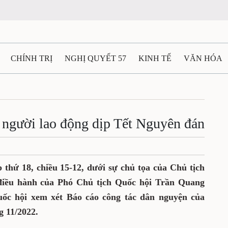
CHÍNH TRỊ
NGHỊ QUYẾT 57
KINH TẾ
VĂN HÓA
ẤT VÀ NGƯỜI THÁI NGUYÊN
GIAO THÔNG
Ô TÔ - X
TÀI NGUYÊN - MÔI TRƯỜNG
THỂ THAO
THÔNG TIN -
 người lao động dịp Tết Nguyên đán
Ệ THÁI NGUYÊN
VIDEO
CÁC ĐỀ ÁN TRỌNG TÂM
M
 thứ 18, chiều 15-12, dưới sự chủ tọa của Chủ tịch
iều hành của Phó Chủ tịch Quốc hội Trần Quang
c hội xem xét Báo cáo công tác dân nguyện của
g 11/2022.