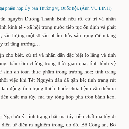
tại phiên họp Ủy ban Thường vụ Quốc hội. (Ảnh VŨ LINH)
Dân nguyện Dương Thanh Bình nêu rõ, cử tri và nhân
nh kinh tế - xã hội trong nước tiếp tục ổn định và phát
ốt, sản lượng một số sản phẩm thủy sản trọng điểm tăng
uy trì tăng trưởng…
cho biết, cử tri và nhân dân đặc biệt lo lắng về tình
ng, bán cầm chừng trong thời gian qua; tình hình vệ
ệ sinh an toàn thực phẩm trong trường học; tình trạng
thôi việc khi Tết Nguyên đán đã gần kề; tình trạng rút
lao động; tình trạng thiếu thuốc chữa bệnh vẫn diễn ra
i tiền chất ma túy, ma túy tổng hợp pha trộn bánh kẹo,
ga lưu ý, tình trạng chất ma túy, tiền chất ma túy đi
 điện tử diễn ra nghiêm trọng, do đó, Bộ Công an, Bộ