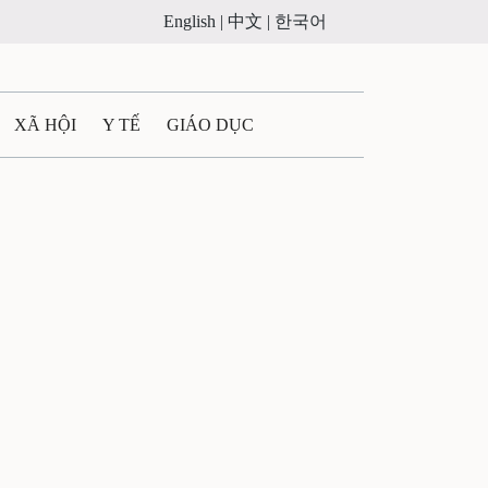
English |
中文 |
한국어
XÃ HỘI
Y TẾ
GIÁO DỤC
E MÁY
PHÁP LUẬT
 QUẢNG CÁO
ULTIMEDIA