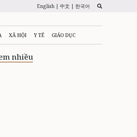
English |
中文 |
한국어
A
XÃ HỘI
Y TẾ
GIÁO DỤC
E MÁY
PHÁP LUẬT
em nhiều
 QUẢNG CÁO
LTIMEDIA