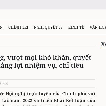
ÊN
CHÍNH TRỊ
NGHỊ QUYẾT 57
KINH TẾ
VĂN HÓ
ẤT VÀ NGƯỜI THÁI NGUYÊN
GIAO THÔNG
Ô TÔ - X
X
ng, vượt mọi khó khăn, quyết
TÀI NGUYÊN - MÔI TRƯỜNG
THỂ THAO
THÔNG TIN -
ắng lợi nhiệm vụ, chỉ tiêu
Ệ THÁI NGUYÊN
VIDEO
CÁC ĐỀ ÁN TRỌNG TÂM
MU
/2023
ức Hội nghị trực tuyến của Chính phủ với
 tác năm 2022 và triển khai Kết luận của