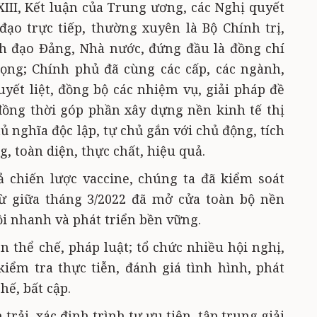
XIII, Kết luận của Trung ương, các Nghị quyết
đạo trực tiếp, thường xuyên là Bộ Chính trị,
nh đạo Đảng, Nhà nước, đứng đầu là đồng chí
ọng; Chính phủ đã cùng các cấp, các ngành,
uyết liệt, đồng bộ các nhiệm vụ, giải pháp đề
, đồng thời góp phần xây dựng nền kinh tế thị
 nghĩa độc lập, tự chủ gắn với chủ động, tích
g, toàn diện, thực chất, hiệu quả.
ả chiến lược vaccine, chúng ta đã kiểm soát
từ giữa tháng 3/2022 đã mở cửa toàn bộ nền
ồi nhanh và phát triển bền vững.
n thể chế, pháp luật; tổ chức nhiều hội nghị,
kiểm tra thực tiễn, đánh giá tình hình, phát
hế, bất cập.
rải, xác định trình tự ưu tiên, tập trung giải