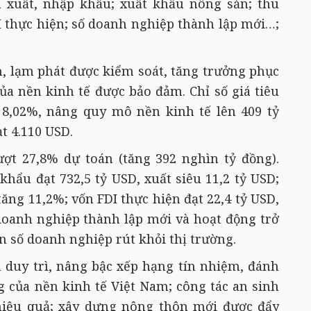
 xuất, nhập khẩu; xuất khẩu nông sản; thu
 thực hiện; số doanh nghiệp thành lập mới…;
h, lạm phát được kiểm soát, tăng trưởng phục
của nền kinh tế được bảo đảm. Chỉ số giá tiêu
 8,02%, nâng quy mô nền kinh tế lên 409 tỷ
t 4.110 USD.
ợt 27,8% dự toán (tăng 392 nghìn tỷ đồng).
hẩu đạt 732,5 tỷ USD, xuất siêu 11,2 tỷ USD;
tăng 11,2%; vốn FDI thực hiện đạt 22,4 tỷ USD,
doanh nghiệp thành lập mới và hoạt động trở
ần số doanh nghiệp rút khỏi thị trường.
n duy trì, nâng bậc xếp hạng tín nhiệm, đánh
ng của nền kinh tế Việt Nam; công tác an sinh
, hiệu quả; xây dựng nông thôn mới được đẩy