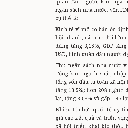
quân đầu người, kim ngạch
ngân sách nhà nước; vốn FDI
cụ thể là:
Kinh tế vĩ mô cơ bản ổn địn
hồi nhanh, các cân đối lớn 
dùng tăng 3,15%, GDP tăng
USD, bình quân đầu người đạ
Thu ngân sách nhà nước vư
Tổng kim ngạch xuất, nhập k
tổng vốn đầu tư toàn xã hội 
tăng 13,5%; hơn 208 nghìn 
lại, tăng 30,3% và gấp 1,45 l
Nhiều tổ chức quốc tế uy tí
giá cao kết quả và triển vọ
xã hội triển khai kịp thời