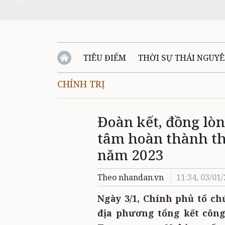
Zalo
TIÊU ĐIỂM
THỜI SỰ THÁI NGUY
CHÍNH TRỊ
QUỐC PHÒNG - AN NINH
BẠN ĐỌC
Đ
Đoàn kết, đồng lò
QUÊ HƯƠNG - ĐẤT NƯỚC
QUỐC TẾ
Zalo
tâm hoàn thành th
VĂN BẢN, CHÍNH SÁCH MỚI
VĂN NGH
năm 2023
Theo nhandan.vn
11:34, 03/01
Ngày 3/1, Chính phủ tổ ch
địa phương tổng kết công