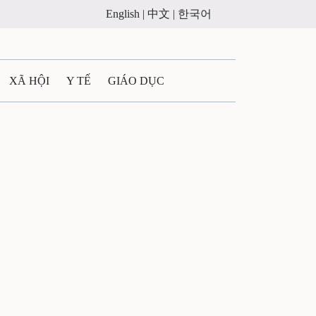
English |
中文 |
한국어
XÃ HỘI
Y TẾ
GIÁO DỤC
E MÁY
PHÁP LUẬT
 QUẢNG CÁO
LTIMEDIA