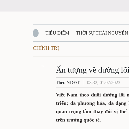
TIÊU ĐIỂM
THỜI SỰ THÁI NGUYÊ
CHÍNH TRỊ
QUỐC PHÒNG - AN NINH
BẠN ĐỌC
Đ
Ấn tượng về đường
QUÊ HƯƠNG - ĐẤT NƯỚC
QUỐC TẾ
Zalo
Theo NDĐT
08:32, 01/07/2023
VĂN BẢN, CHÍNH SÁCH MỚI
VĂN NGH
Việt Nam theo đuổi đường 
hợp tác, phát triển; đa 
Công tác đối ngoại góp phầ
từng bước nâng cao uy tín