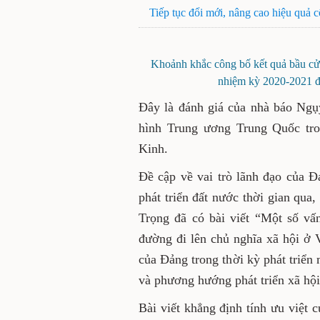
Tiếp tục đổi mới, nâng cao hiệ
Khoảnh khắc công bố kết quả 
Liên hợp quốc nhiệm kỳ 2020-
Đây là đánh giá của nhà bá
thanh - Truyền hình Trung
phóng viên TTXVN tại Bắc Ki
Đề cập về vai trò lãnh đạo
xây dựng và phát triển đấ
định: Tổng Bí thư Nguyễn Ph
và thực tiễn về chủ nghĩa x
Việt Nam”, trong đó nêu r
thời kỳ phát triển mới ở V
và phương hướng phát triển 