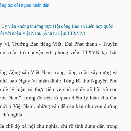
u quả công tác đối ngoại nhân dân
bầu cử Ủy viên không thường trực Hội đồng Bảo an
2021 đối với đoàn Việt Nam. (Ảnh tư liệu: TTXVN)
o Ngụy Vi, Trưởng Ban tiếng Việt, Đài Phát
 ương Trung Quốc trong cuộc trò chuyện với
nh.
 của Đảng Cộng sản Việt Nam trong công cuộc
t nước thời gian qua, nhà báo Ngụy Vi nhận
ú Trọng đã có bài viết “Một số vấn đề lý luận
ã hội và con đường đi lên chủ nghĩa xã hội ở
õ quan điểm lý luận chủ đạo của Đảng trong
iệt Nam, những vấn đề căn bản như con đường
xã hội chủ nghĩa.