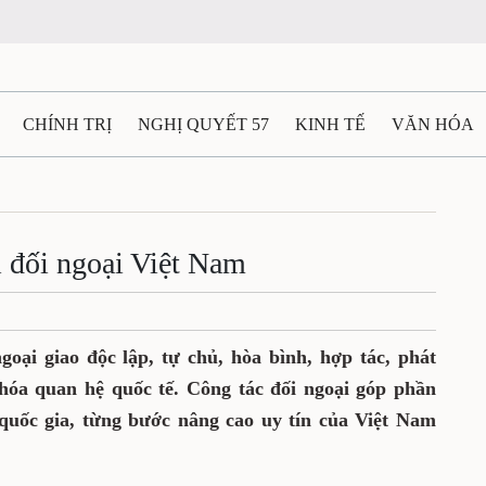
N
CHÍNH TRỊ
NGHỊ QUYẾT 57
KINH TẾ
VĂN HÓA
ẤT VÀ NGƯỜI THÁI NGUYÊN
GIAO THÔNG
Ô TÔ - X
 lối đối ngoại Việt Nam
TÀI NGUYÊN - MÔI TRƯỜNG
THỂ THAO
THÔNG TIN -
Ệ THÁI NGUYÊN
VIDEO
CÁC ĐỀ ÁN TRỌNG TÂM
MU
lối ngoại giao độc lập, tự chủ, hòa bình,
phương hóa, đa dạng hóa quan hệ quốc tế.
n quan trọng làm thay đổi vị thế quốc gia,
 của Việt Nam trên trường quốc tế.