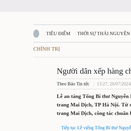
TIÊU ĐIỂM
THỜI SỰ THÁI NGUYÊN
CHÍNH TRỊ
QUỐC PHÒNG - AN NINH
BẠN ĐỌC
Đ
QUÊ HƯƠNG - ĐẤT NƯỚC
Zalo
QUỐC TẾ
Người dân xếp hàng ch
Theo Báo Tin tức
13:27, 26/07/2024
VĂN BẢN, CHÍNH SÁCH MỚI
VĂN NGH
Lễ an táng Tổng Bí thư Nguyễn P
trang Mai Dịch, TP Hà Nội. Từ s
trang Mai Dịch, công tác chuẩn b
Tiếp tục Lễ viếng Tổng Bí thư Nguy