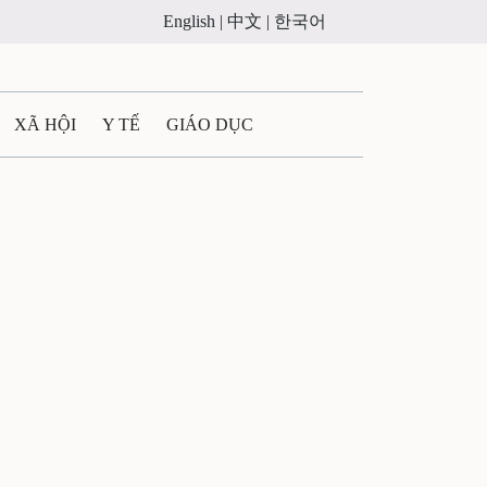
English |
中文 |
한국어
XÃ HỘI
Y TẾ
GIÁO DỤC
E MÁY
PHÁP LUẬT
 QUẢNG CÁO
ULTIMEDIA