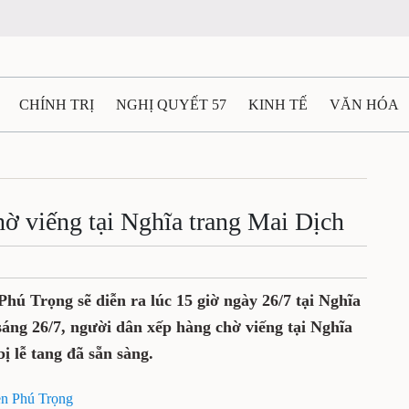
CHÍNH TRỊ
NGHỊ QUYẾT 57
KINH TẾ
VĂN HÓA
ẤT VÀ NGƯỜI THÁI NGUYÊN
GIAO THÔNG
Ô TÔ - X
TÀI NGUYÊN - MÔI TRƯỜNG
THỂ THAO
THÔNG TIN -
ờ viếng tại Nghĩa trang Mai Dịch
Ệ THÁI NGUYÊN
VIDEO
CÁC ĐỀ ÁN TRỌNG TÂM
M
hú Trọng sẽ diễn ra lúc 15 giờ ngày 26/7 tại Nghĩa
áng 26/7, người dân xếp hàng chờ viếng tại Nghĩa
ị lễ tang đã sẵn sàng.
ễn Phú Trọng