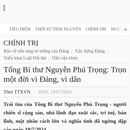
TIÊU ĐIỂM
THỜI SỰ THÁI NGUYÊN
CHÍNH TRỊ
NGHỊ QUY
CHÍNH TRỊ
Bảo vệ nền tảng tư tưởng của Đảng
Xây dựng Đảng
Triển khai Luật Đất đai
Dân vận khéo
Tổng Bí thư Nguyễn Phú Trọng: Trọn
một đời vì Đảng, vì dân
Theo TTXVN
20:05, 19/07/2024
Trái tim của Tổng Bí thư Nguyễn Phú Trọng - người
chiến sĩ cộng sản, nhà lãnh đạo xuất sắc, trí tuệ, bản
lĩnh, một nhân cách lớn và nghĩa tình đã ngừng đập
vào ngày 19/7/2024.