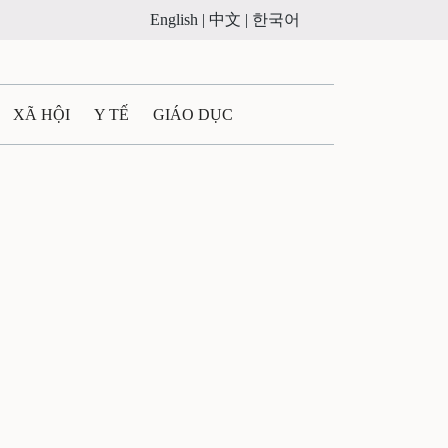
English |
中文 |
한국어
XÃ HỘI
Y TẾ
GIÁO DỤC
E MÁY
PHÁP LUẬT
 QUẢNG CÁO
ULTIMEDIA