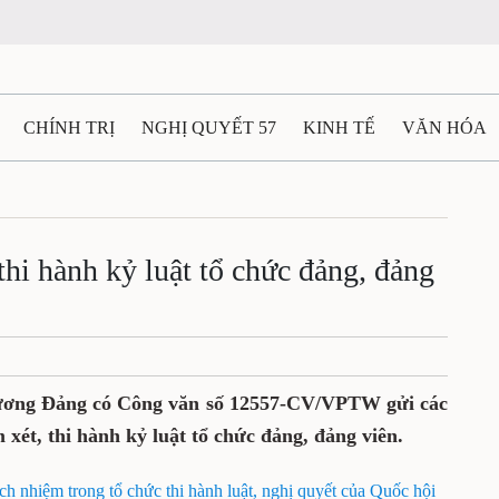
CHÍNH TRỊ
NGHỊ QUYẾT 57
KINH TẾ
VĂN HÓA
ẤT VÀ NGƯỜI THÁI NGUYÊN
GIAO THÔNG
Ô TÔ - X
TÀI NGUYÊN - MÔI TRƯỜNG
THỂ THAO
THÔNG TIN -
thi hành kỷ luật tổ chức đảng, đảng
Ệ THÁI NGUYÊN
VIDEO
CÁC ĐỀ ÁN TRỌNG TÂM
M
ương Đảng có Công văn số 12557-CV/VPTW gửi các
m xét, thi hành kỷ luật tổ chức đảng, đảng viên.
rách nhiệm trong tổ chức thi hành luật, nghị quyết của Quốc hội