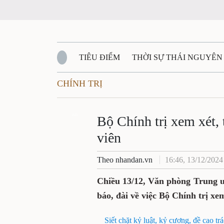
TIÊU ĐIỂM
THỜI SỰ THÁI NGUYÊN
CHÍNH TRỊ
QUỐC PHÒNG - AN NINH
BẠN ĐỌC
Đ
QUÊ HƯƠNG - ĐẤT NƯỚC
Zalo
QUỐC TẾ
Bộ Chính trị xem xét, 
viên
VĂN BẢN, CHÍNH SÁCH MỚI
VĂN NGH
Theo nhandan.vn
16:46, 13/12/2024
Chiều 13/12, Văn phòng Trung 
báo, đài về việc Bộ Chính trị xe
Siết chặt kỷ luật, kỷ cương, đề cao t