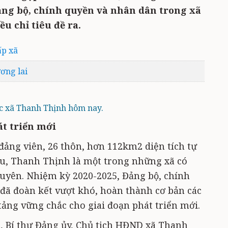
Đảng bộ, chính quyền và nhân dân trong xã
u chỉ tiêu đề ra.
ấp xã
ương lai
c xã Thanh Thịnh hôm nay.
át triển mới
 đảng viên, 26 thôn, hơn 112km2 diện tích tự
ẩu, Thanh Thịnh là một trong những xã có
uyên. Nhiệm kỳ 2020-2025, Đảng bộ, chính
đã đoàn kết vượt khó, hoàn thành cơ bản các
 tảng vững chắc cho giai đoạn phát triển mới.
, Bí thư Đảng ủy, Chủ tịch HĐND xã Thanh