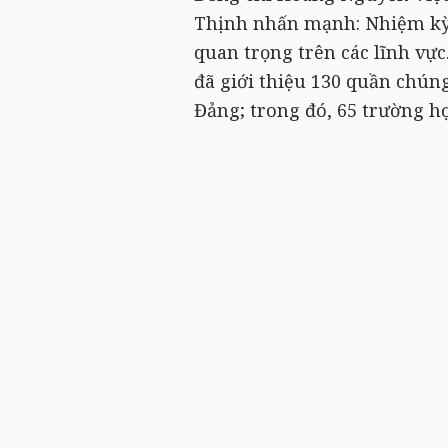
Thịnh nhấn mạnh: Nhiệm kỳ 
quan trọng trên các lĩnh vực
đã giới thiệu 130 quần chún
Đảng; trong đó, 65 trường h
xã đáp ứng yêu cầu lãnh đạo
viên; công tác kiểm tra, gi
được thực hiện nghiêm túc, 
Kinh tế duy trì tốc độ tăng 
hướng công nghiệp - dịch vụ
đất đai và lợi thế vùng. Tỷ 
môi trường sinh thái và phòn
Đáng chú ý, xã đã chủ động c
dịch vụ, với hai cụm công n
70ha, định hướng thu hút cá