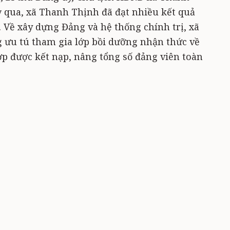
qua, xã Thanh Thịnh đã đạt nhiều kết quả
. Về xây dựng Đảng và hệ thống chính trị, xã
g ưu tú tham gia lớp bồi dưỡng nhận thức về
ợp được kết nạp, nâng tổng số đảng viên toàn
 toàn diện. 100% trưởng thôn hiện là đảng
ám sát cùng phòng chống tham nhũng, tiêu cực
góp phần củng cố niềm tin của nhân dân.
trưởng khá, cơ cấu từng bước chuyển dịch theo
 - nông nghiệp, khai thác hiệu quả tiềm năng
lệ che phủ rừng đạt trên 80%, góp phần giữ gìn
g, chống thiên tai.
huẩn bị hạ tầng cho phát triển công nghiệp -
ghiệp được quy hoạch tổng diện tích khoảng
c ngành chế biến nông - lâm sản, cơ khí nhỏ,