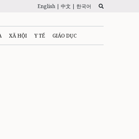
English |
中文 |
한국어
A
XÃ HỘI
Y TẾ
GIÁO DỤC
E MÁY
PHÁP LUẬT
 QUẢNG CÁO
LTIMEDIA