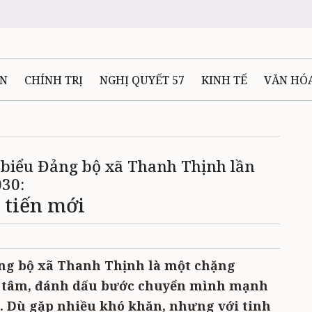
ÊN
CHÍNH TRỊ
NGHỊ QUYẾT 57
KINH TẾ
VĂN HÓ
ẤT VÀ NGƯỜI THÁI NGUYÊN
GIAO THÔNG
Ô TÔ - X
 biểu Đảng bộ xã Thanh Thịnh lần
TÀI NGUYÊN - MÔI TRƯỜNG
THỂ THAO
THÔNG TIN -
030:
 tiến mới
Ệ THÁI NGUYÊN
VIDEO
CÁC ĐỀ ÁN TRỌNG TÂM
MU
ảng bộ xã Thanh Thịnh là một chặng
t tâm, đánh dấu bước chuyển mình mạnh
c. Dù gặp nhiều khó khăn, nhưng với tinh