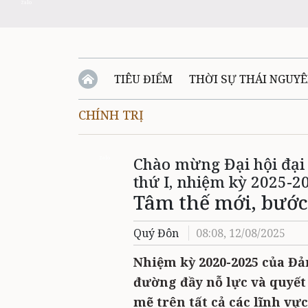
Zalo
TIÊU ĐIỂM
THỜI SỰ THÁI NGUY
CHÍNH TRỊ
QUỐC PHÒNG - AN NINH
BẠN ĐỌC
Đ
Chào mừng Đại hội đại
QUÊ HƯƠNG - ĐẤT NƯỚC
QUỐC TẾ
Zalo
thứ I, nhiệm kỳ 2025-2
Tâm thế mới, bước
VĂN BẢN, CHÍNH SÁCH MỚI
VĂN NGH
Quý Đôn
08:08, 12/08/2025
Nhiệm kỳ 2020-2025 của Đ
đường đầy nỗ lực và quyế
mẽ trên tất cả các lĩnh vự