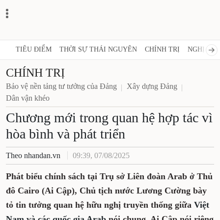
TIÊU ĐIỂM
THỜI SỰ THÁI NGUYÊN
CHÍNH TRỊ
NGHỊ QUY
CHÍNH TRỊ
Bảo vệ nền tảng tư tưởng của Đảng
Xây dựng Đảng
Dân vận khéo
Chương mới trong quan hệ hợp tác vì
hòa bình và phát triển
Theo nhandan.vn
09:39, 07/08/2025
Phát biểu chính sách tại Trụ sở Liên đoàn Arab ở Thủ
đô Cairo (Ai Cập), Chủ tịch nước Lương Cường bày
tỏ tin tưởng quan hệ hữu nghị truyền thống giữa
Việt
Nam và các quốc gia Arab
nói chung, Ai Cập nói riêng