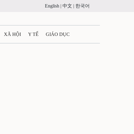
English |
中文 |
한국어
XÃ HỘI
Y TẾ
GIÁO DỤC
E MÁY
PHÁP LUẬT
 QUẢNG CÁO
ULTIMEDIA