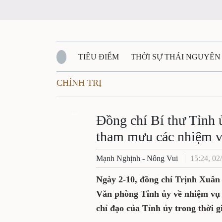
TIÊU ĐIỂM
THỜI SỰ THÁI NGUYÊN
CHÍNH TRỊ
QUỐC PHÒNG - AN NINH
BẠN ĐỌC
Đ
QUÊ HƯƠNG - ĐẤT NƯỚC
Zalo
QUỐC TẾ
Đồng chí Bí thư Tỉnh 
tham mưu các nhiệm v
VĂN BẢN, CHÍNH SÁCH MỚI
VĂN NGH
Mạnh Nghịnh - Nông Vui
15:24, 02
Ngày 2-10, đồng chí Trịnh Xuân 
Văn phòng Tỉnh ủy về nhiệm vụ 
chỉ đạo của Tỉnh ủy trong thời gi