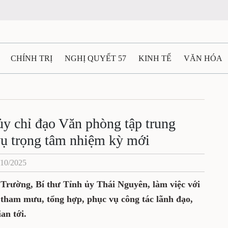
CHÍNH TRỊ
NGHỊ QUYẾT 57
KINH TẾ
VĂN HÓA
ẤT VÀ NGƯỜI THÁI NGUYÊN
GIAO THÔNG
Ô TÔ - X
TÀI NGUYÊN - MÔI TRƯỜNG
THỂ THAO
THÔNG TIN -
ủy chỉ đạo Văn phòng tập trung
ụ trọng tâm nhiệm kỳ mới
Ệ THÁI NGUYÊN
VIDEO
CÁC ĐỀ ÁN TRỌNG TÂM
M
/10/2025
Trường, Bí thư Tỉnh ủy Thái Nguyên, làm việc với
tham mưu, tổng hợp, phục vụ công tác lãnh đạo,
an tới.