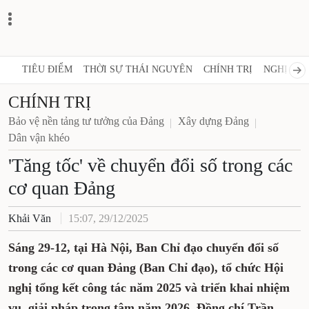
TIÊU ĐIỂM
THỜI SỰ THÁI NGUYÊN
CHÍNH TRỊ
NGHỊ QUY
CHÍNH TRỊ
Bảo vệ nền tảng tư tưởng của Đảng
Xây dựng Đảng
Dân vận khéo
'Tăng tốc' về chuyển đổi số trong các
cơ quan Đảng
Khải Văn
15:07, 29/12/2025
Sáng 29-12, tại Hà Nội, Ban Chỉ đạo chuyển đổi số
trong các cơ quan Đảng (Ban Chỉ đạo), tổ chức Hội
nghị tổng kết công tác năm 2025 và triển khai nhiệm
vụ, giải pháp trọng tâm năm 2026. Đồng chí Trần