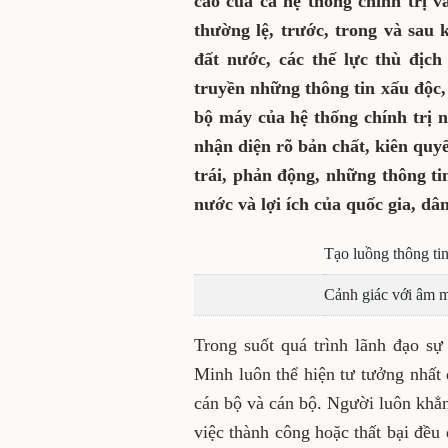
cao của cả hệ thống chính trị
thường lệ, trước, trong và sau 
đất nước, các thế lực thù địch
truyền những thông tin xấu độc, 
bộ máy của hệ thống chính trị 
nhận diện rõ bản chất, kiên quy
trái, phản động, những thông t
nước và lợi ích của quốc gia, dân
Tạo luồng thông tin
Cảnh giác với âm m
Trong suốt quá trình lãnh đạo s
Minh luôn thể hiện tư tưởng nhất
cán bộ và cán bộ. Người luôn khẳ
việc thành công hoặc thất bại đều