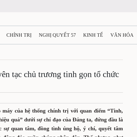
CHÍNH TRỊ
NGHỊ QUYẾT 57
KINH TẾ
VĂN HÓA
ẤT VÀ NGƯỜI THÁI NGUYÊN
GIAO THÔNG
Ô TÔ - X
TÀI NGUYÊN - MÔI TRƯỜNG
THỂ THAO
THÔNG TIN -
ên tạc chủ trương tinh gọn tổ chức
Ệ THÁI NGUYÊN
VIDEO
CÁC ĐỀ ÁN TRỌNG TÂM
M
 máy của hệ thống chính trị với quan điểm “Tinh,
 hiệu quả” dưới sự chỉ đạo của Đảng ta, đứng đầu là
sự quan tâm, đồng tình ủng hộ, ý chí, quyết tâm