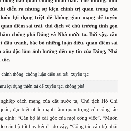
 và đông đảo quần chúng nhân dân. Thế nhưng, như
khi diễn ra nhưng sự kiện chính trị quan trọng của
 luôn lợi dụng triệt để không gian mạng để tuyên
quan điểm sai trái, thù địch về chủ trương tinh gọn
nhằm chống phá Đảng và Nhà nước ta. Bởi vậy, cần
ết đấu tranh, bác bỏ những luận điệu, quan điểm sai
in xấu độc làm ảnh hưởng đến uy tín của Đảng, Nhà
 tộc.
 chính thống, chống luận điệu sai trái, xuyên tạc
ưu lợi dụng thiên tai để xuyên tạc, chống phá
ự nghiệp cách mạng của đất nước ta, Chủ tịch Hồ Chí
 quán, đặc biệt nhấn mạnh tầm quan trọng của công tác
ng định: “Cán bộ là cái gốc của mọi công việc”, “Muôn
 do cán bộ tốt hay kém”, do vậy, “Công tác cán bộ phải