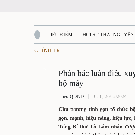
TIÊU ĐIỂM
THỜI SỰ THÁI NGUYÊN
CHÍNH TRỊ
QUỐC PHÒNG - AN NINH
BẠN ĐỌC
Đ
QUÊ HƯƠNG - ĐẤT NƯỚC
Zalo
QUỐC TẾ
Phản bác luận điệu xuy
bộ máy
VĂN BẢN, CHÍNH SÁCH MỚI
VĂN NGH
Theo QĐND
10:18, 26/12/2024
Chủ trương tinh gọn tổ chức bộ
gọn, mạnh, hiệu năng, hiệu lực,
Tổng Bí thư Tô Lâm nhận được 