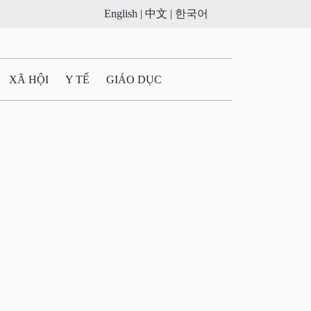
English |
中文 |
한국어
XÃ HỘI
Y TẾ
GIÁO DỤC
E MÁY
PHÁP LUẬT
 QUẢNG CÁO
ULTIMEDIA