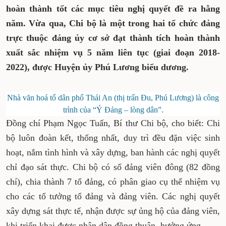
hoàn thành tốt các mục tiêu nghị quyết đề ra hằng
năm. Vừa qua, Chi bộ là một trong hai tổ chức đảng
trực thuộc đảng ủy cơ sở đạt thành tích hoàn thành
xuất sắc nhiệm vụ 5 năm liên tục (giai đoạn 2018-
2022), được Huyện ủy Phú Lương biểu dương.
Nhà văn hoá tổ dân phố Thái An (thị trấn Đu, Phú Lương) là công
trình của “Ý Đảng – lòng dân”.
Đồng chí Phạm Ngọc Tuấn, Bí thư Chi bộ, cho biết: Chi
bộ luôn đoàn kết, thống nhất, duy trì đều đặn việc sinh
hoạt, nắm tình hình và xây dựng, ban hành các nghị quyết
chỉ đạo sát thực. Chi bộ có số đảng viên đông (82 đồng
chí), chia thành 7 tổ đảng, có phân giao cụ thể nhiệm vụ
cho các tổ tưởng tổ đảng và đảng viên. Các nghị quyết
xây dựng sát thực tế, nhận được sự ủng hộ của đảng viên,
khi triển khai được nhân dân đồng thuận, hưởng ứng.