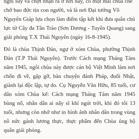
nghĩ suy và chợt nhận ra ở nơi này, có một mái chùa che
chở bao đức tin con người, và là nơi Đại tướng Võ
Nguyên Giáp lựa chọn làm điểm tập kết khi đưa quân chủ
lực từ Cây đa Tân Trào (Sơn Dương - Tuyên Quang) sang
giải phóng T.X Thái Nguyên (ngày 16-8-1945).
Đó là chùa Thịnh Đán, ngự ở xóm Chùa, phường Thịnh
Đán (T.P Thái Nguyên). Trước Cách mạng Tháng Tám
năm 1945, ngôi chùa này được cán bộ Việt Minh làm nơi
chốn đi về, gặp gỡ, bàn chuyện đánh Pháp, đuổi Nhật,
giành lại độc lập, tự do. Cụ Nguyễn Văn Hữu, 85 tuổi, cư
dân xóm Chùa kể: Cách mạng Tháng Tám năm 1945
bùng nổ, nhân dân ai nấy sĩ khí ngút trời, khi đó tôi 13
tuổi, nhưng còn nhớ như in hình ảnh nhân dân trong vùng
nô nức gánh lương thực, thực phẩm đến Chùa ủng hộ
quân giải phóng.